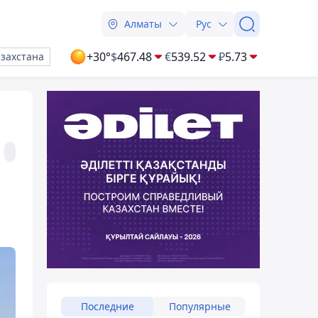
Алматы
Рус
+30°
$
467.48
€
539.52
₽
5.73
азахстана
Последние
Популярные