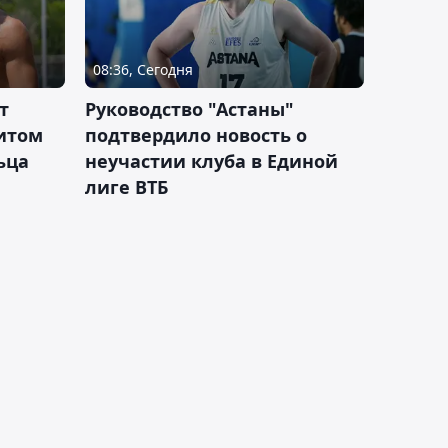
08:36, Сегодня
т
Руководство "Астаны"
итом
подтвердило новость о
ьца
неучастии клуба в Единой
лиге ВТБ