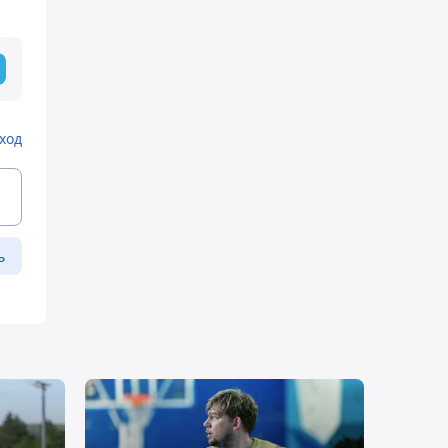
ход
ь