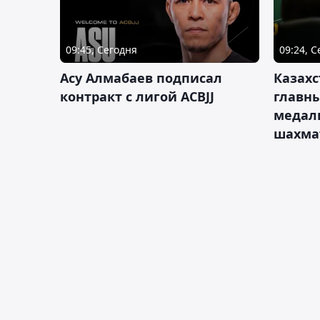
09:45, Сегодня
09:24, 
Асу Алмабаев подписал
Казахс
контракт с лигой ACBJJ
главны
медал
шахма