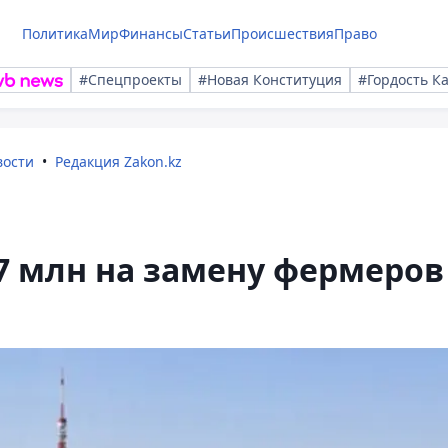
Политика
Мир
Финансы
Статьи
Происшествия
Право
#Спецпроекты
#Новая Конституция
#Гордость К
вости
Редакция Zakon.kz
7 млн на замену фермеров