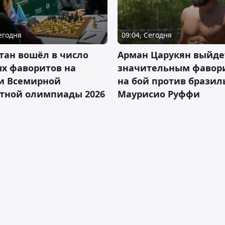
Сегодня
09:04, Сегодня
тан вошёл в число
Арман Царукян выйде
х фаворитов на
значительным фавор
и Всемирной
на бой против бразил
тной олимпиады 2026
Маурисио Руффи