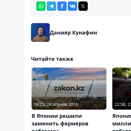
Данияр Кунафин
Читайте также
16:23, 24 апреля 2016
22:58, 
В Японии решили
Япония
заменить фермеров
милли
роботами