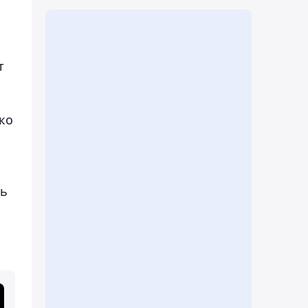
т
ко
ть