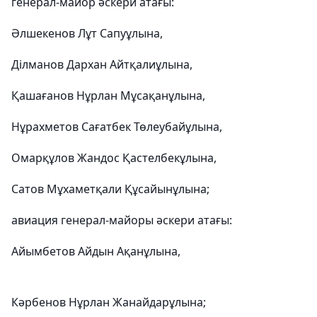
генерал-майор әскери атағы:
Әлшекенов Лұт Сапуұлына,
Ділманов Дархан Айтқалиұлына,
Қашағанов Нұрлан Мұсақанұлына,
Нұрахметов Сағатбек Төлеубайұлына,
Омарқұлов Жандос Қастелбекұлына,
Сатов Мұхаметқали Құсайынұлына;
авиация генерал-майоры әскери атағы:
Айымбетов Айдын Ақанұлына,
Кәрбенов Нұрлан Жанайдарұлына;