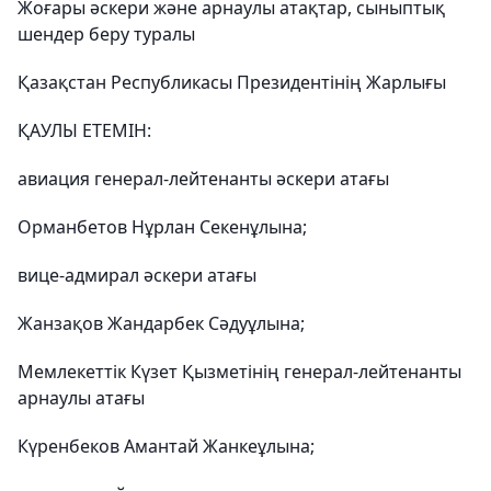
Жоғары әскери және арнаулы атақтар, сыныптық
шендер
беру туралы
Қазақстан Республикасы Президентінің Жарлығы
ҚАУЛЫ ЕТЕМІН:
авиация генерал-лейтенанты әскери атағы
Орманбетов Нұрлан Секенұлына;
вице-адмирал әскери атағы
Жанзақов Жандарбек Сәдуұлына;
Мемлекеттік Күзет Қызметінің генерал-лейтенанты
арнаулы атағы
Күренбеков Амантай Жанкеұлына;