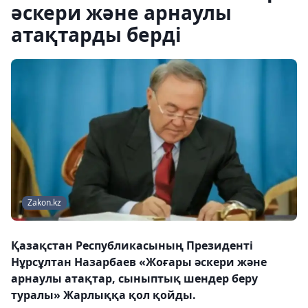
әскери және арнаулы
атақтарды берді
Zakon.kz
Қазақстан Республикасының Президенті
Нұрсұлтан Назарбаев «Жоғары әскери және
арнаулы атақтар, сыныптық шендер беру
туралы» Жарлыққа қол қойды.