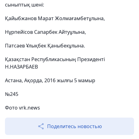
сы­нып­тық шені:
Қайыбжанов Марат Жолмағамбетұлына,
Нұрпейісов Сапарбек Айтуұлына,
Патсаев Ұлықбек Қаныбекұлына.
Қазақстан Республикасының Президенті
Н.НАЗАРБАЕВ
Астана, Ақорда, 2016 жылғы 5 мамыр
№245
Фото vrk.news
Поделитесь новостью