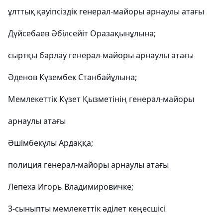
ұлттық қауіпсіздік генерал-майоры арнаулы атағы
Дүйсебаев Әбілсейіт Оразақынұлына;
сыртқы барлау генерал-майоры арнаулы атағы
Әденов Күзембек Станбайұлына;
Мемлекеттік Күзет Қызметінің генерал-майоры
арнау­лы атағы
Әшімбекұлы Ардаққа;
полиция генерал-майоры арнаулы атағы
Лепеха Игорь Владимировичке;
3-сыныпты мемлекеттік әділет кеңесшісі