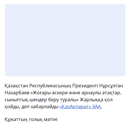
Қазақстан Республикасының Президенті Нұрсұлтан
Назарбаев «Жоғары әскери және арнаулы атақтар,
сыныптық шендер беру туралы» Жарлыққа қол
қойды,
деп хабарлайды
«ҚазАқпарат» ХАА.
Құжаттың толық мәтіні