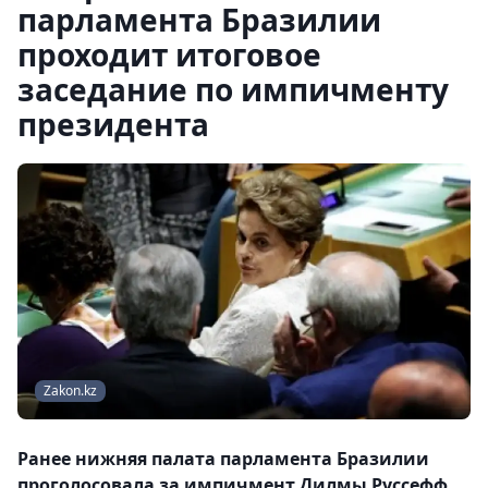
парламента Бразилии
проходит итоговое
заседание по импичменту
президента
Zakon.kz
Ранее нижняя палата парламента Бразилии
проголосовала за импичмент Дилмы Руссефф.