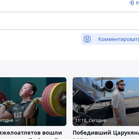
В
Комментироват
Сегодня
11:18, Сегодня
тяжелоатлетов вошли
Победивший Царукян