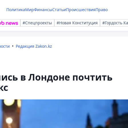
Политика
Мир
Финансы
Статьи
Происшествия
Право
#Спецпроекты
#Новая Конституция
#Гордость К
вости
Редакция Zakon.kz
ись в Лондоне почтить
кс