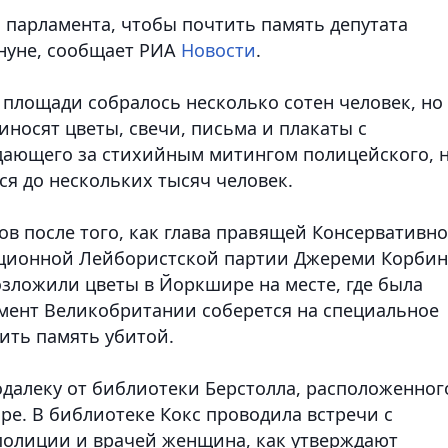
 парламента, чтобы почтить память депутата
нуне,
сообщает РИА
Новости
.
 площади собралось несколько сотен человек, но
носят цветы, свечи, письма и плакаты с
дающего за стихийным митингом полицейского, 
ся до нескольких тысяч человек.
ов после того, как глава правящей Консервативн
иционной Лейбористской партии Джереми Корбин
зложили цветы в Йоркшире на месте, где была
амент Великобритании соберется на специальное
ить память убитой.
одалеку от библиотеки Берстолла, расположенног
ре. В библиотеке Кокс проводила встречи с
полиции и врачей женщина, как утверждают