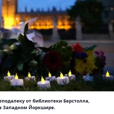
еподалеку от библиотеки Берстолла,
 в Западном Йоркшире.