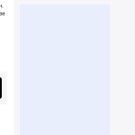
н.
ве