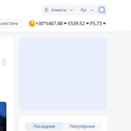
Алматы
Рус
+30°
$
467.48
€
539.52
₽
5.73
азахстана
Последние
Популярные