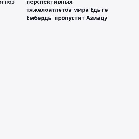
огноз
перспективных
тяжелоатлетов мира Едыге
Емберды пропустит Азиаду