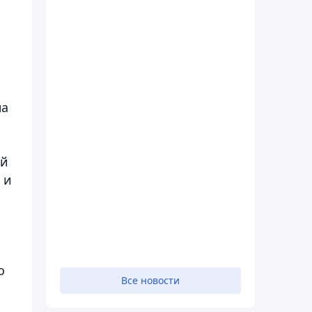
на
ой
 и
о
Все новости