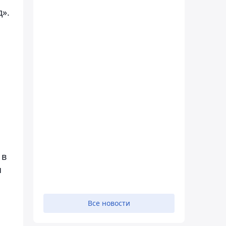
».
 в
ы
Все новости