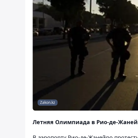
Zakon.kz
Летняя Олимпиада в Рио-де-Жанейро
В аэропорту Рио-де-Жанейро протес