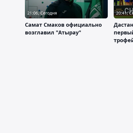
21:06, Сегодня
20:41, 
Самат Смаков официально
Дастан
возглавил "Атырау"
первы
трофей