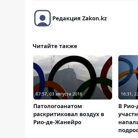
Редакция Zakon.kz
Читайте также
07:57, 03 августа 2016
16:31, 2
Патологоанатом
В Рио-
раскритиковал воздух в
участ
Рио-де-Жанейро
напал
подро