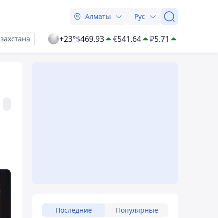
Алматы
Рус
+23°
$
469.93
€
541.64
₽
5.71
азахстана
Последние
Популярные