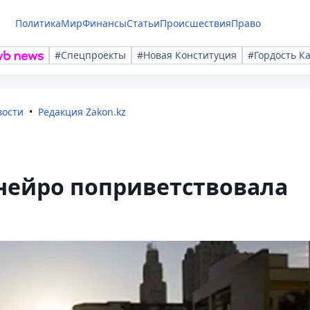
Политика
Мир
Финансы
Статьи
Происшествия
Право
#Спецпроекты
#Новая Конституция
#Гордость К
вости
Редакция Zakon.kz
нейро поприветствовала