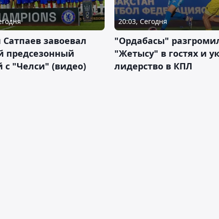
Сегодня
20:03, Сегодня
 Сатпаев завоевал
"Ордабасы" разгроми
й предсезонный
"Жетысу" в гостях и у
 с "Челси" (видео)
лидерство в КПЛ