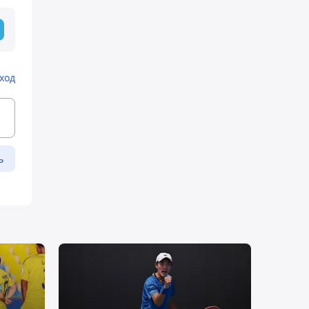
ход
ь