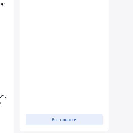
а:
о».
е
Все новости