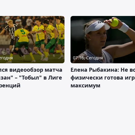
Сегодня
07:16, Сегодня
лся видеообзор матча
Елена Рыбакина: Не в
зан" – "Тобыл" в Лиге
физически готова игр
ренций
максимум