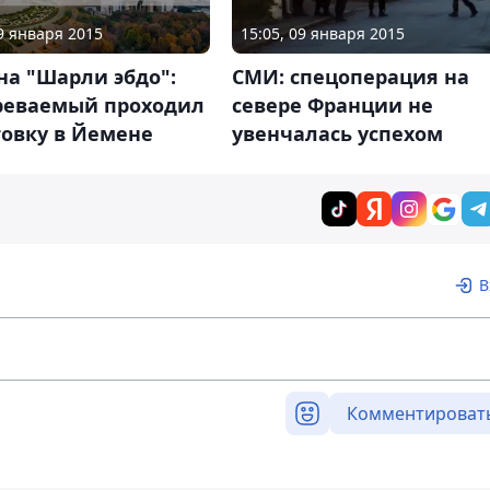
09 января 2015
15:05, 09 января 2015
на "Шарли эбдо":
СМИ: спецоперация на
реваемый проходил
севере Франции не
товку в Йемене
увенчалась успехом
В
Комментироват