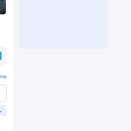
ход
ь