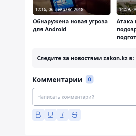
14:59, 
12:16, 06 февраля 2018
Атака 
Обнаружена новая угроза
подоз
для Android
подго
Следите за новостями zakon.kz в:
Комментарии
0