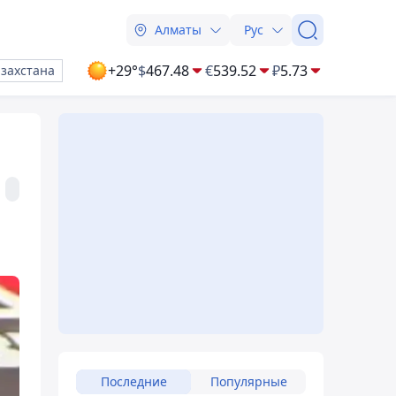
Алматы
Рус
+29°
$
467.48
€
539.52
₽
5.73
азахстана
Последние
Популярные