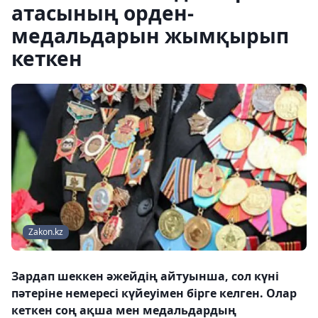
атасының орден-
медальдарын жымқырып
кеткен
Zakon.kz
Зардап шеккен әжейдің айтуынша, сол күні
пәтеріне немересі күйеуімен бірге келген. Олар
кеткен соң ақша мен медальдардың