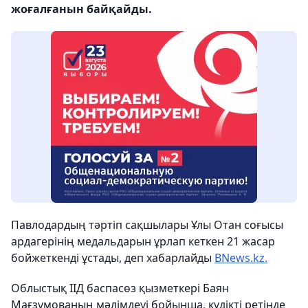
жоғалғанын байқайды.
Павлодардың тәртіп сақшылары Ұлы Отан соғысы
ардагерінің медальдарын ұрлап кеткен 21 жасар
бойжеткенді ұстады,
деп хабарлайды
BNews.kz.
Облыстық ІІД баспасөз қызметкері Баян
Мағзұмованың мәлімдеуі бойынша, күдікті ретінде