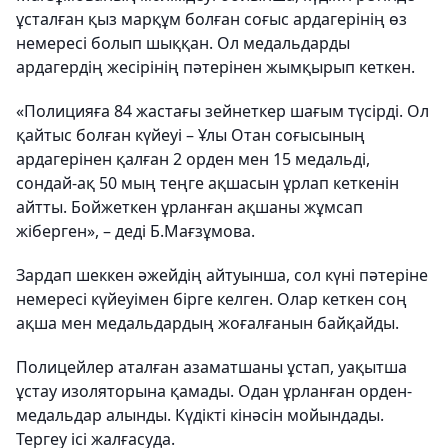
ұсталған қыз марқұм болған соғыс ардагерінің өз
немересі болып шыққан. Ол медальдарды
ардагердің жесірінің пәтерінен жымқырып кеткен.
«Полицияға 84 жастағы зейнеткер шағым түсірді. Ол
қайтыс болған күйеуі – Ұлы Отан соғысының
ардагерінен қалған 2 орден мен 15 медальді,
сондай-ақ 50 мың теңге ақшасын ұрлап кеткенін
айтты. Бойжеткен ұрланған ақшаны жұмсап
жіберген», – деді Б.Мағзұмова.
Зардап шеккен әжейдің айтуынша, сол күні пәтеріне
немересі күйеуімен бірге келген. Олар кеткен соң
ақша мен медальдардың жоғалғанын байқайды.
Полицейлер аталған азаматшаны ұстап, уақытша
ұстау изоляторына қамады. Одан ұрланған орден-
медальдар алынды. Күдікті кінәсін мойындады.
Тергеу ісі жалғасуда.