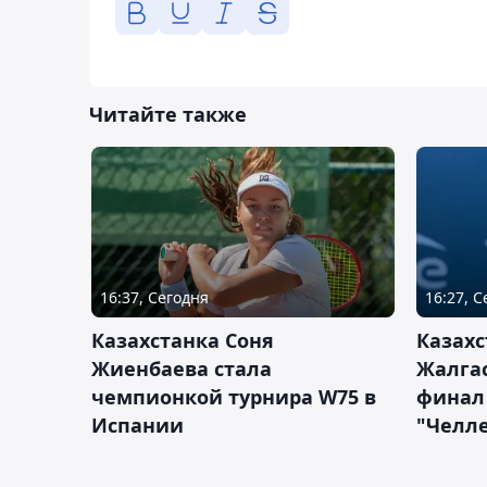
Читайте также
16:37, Сегодня
16:27, 
Казахстанка Соня
Казахс
Жиенбаева стала
Жалгас
чемпионкой турнира W75 в
финал
Испании
"Челле