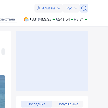
Алматы
Рус
+33°
$
469.93
€
541.64
₽
5.71
азахстана
Последние
Популярные