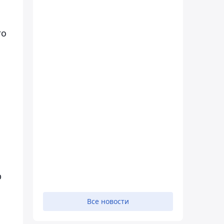
го
р
Все новости