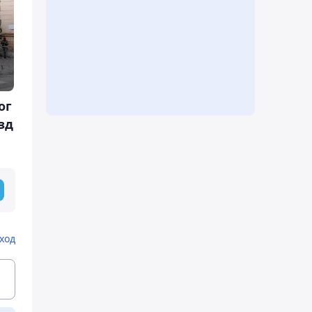
ог
зд
ход