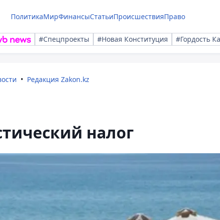
Политика
Мир
Финансы
Статьи
Происшествия
Право
#Спецпроекты
#Новая Конституция
#Гордость К
вости
Редакция Zakon.kz
стический налог