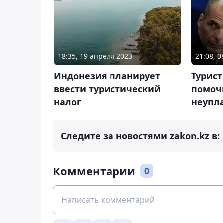
18:35, 19 апреля 2023
21:08, 
Индонезия планирует
Турист
ввести туристический
помочь
налог
неупл
Следите за новостями zakon.kz в:
Комментарии
0