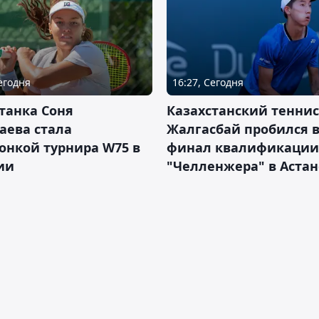
Сегодня
16:27, Сегодня
танка Соня
Казахстанский теннис
аева стала
Жалгасбай пробился 
онкой турнира W75 в
финал квалификации
ии
"Челленжера" в Астан