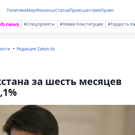
Политика
Мир
Финансы
Статьи
Происшествия
Право
#Спецпроекты
#Новая Конституция
#Гордость К
вости
Редакция Zakon.kz
хстана за шесть месяцев
0,1%