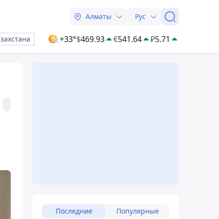
Алматы
Рус
+33°
$
469.93
€
541.64
₽
5.71
азахстана
Последние
Популярные