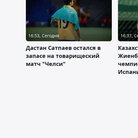
16:53, Сегодня
16:37, 
Дастан Сатпаев остался в
Казахс
запасе на товарищеский
Жиенб
матч "Челси"
чемпи
Испан