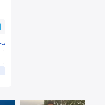
ход
ь