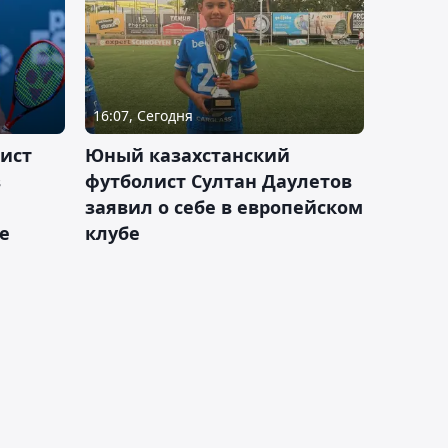
16:07, Сегодня
ист
Юный казахстанский
в
футболист Султан Даулетов
заявил о себе в европейском
е
клубе