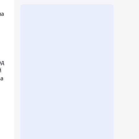
на
рд
й
на