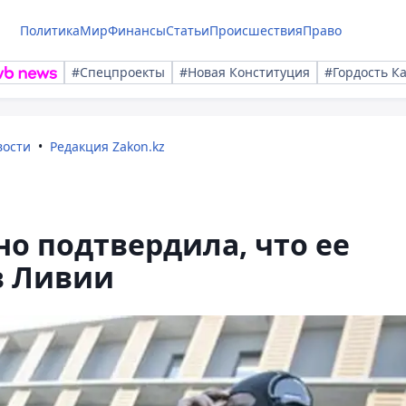
Политика
Мир
Финансы
Статьи
Происшествия
Право
#Спецпроекты
#Новая Конституция
#Гордость К
вости
Редакция Zakon.kz
о подтвердила, что ее
в Ливии