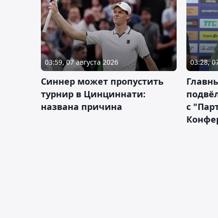
03:59, 07 августа 2026
03:28, 0
Синнер может пропустить
Главны
турнир в Цинциннати:
подвёл
названа причина
с "Пар
Конфе