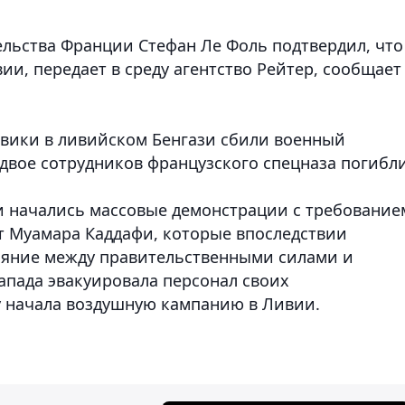
льства Франции Стефан Ле Фоль подтвердил, что
вии,
передает в среду агентство Рейтер, сообщает
евики в ливийском Бенгази сбили военный
 двое сотрудников французского спецназа погибли
ии начались массовые демонстрации с требование
ет Муамара Каддафи, которые впоследствии
ояние между правительственными силами и
апада эвакуировала персонал своих
ду начала воздушную кампанию в Ливии.