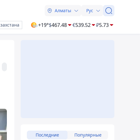
Алматы
Рус
+19°
$
467.48
€
539.52
₽
5.73
азахстана
Последние
Популярные