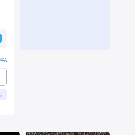
ход
ь