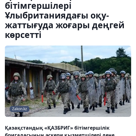
бітімгершілері
Ұлыбританиядағы оқу-
жаттығуда жоғары деңгей
көрсетті
Zakon.kz
Қазақстандық «ҚАЗБРИГ» бітімгершілік
бригадасының әскери қызметшілері дене