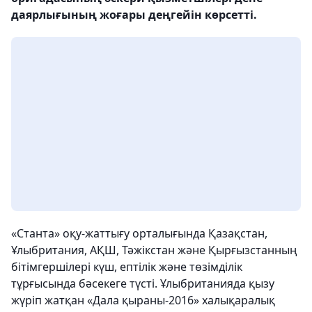
даярлығының жоғары деңгейін көрсетті.
«Станта» оқу-жаттығу орталығында Қазақстан,
Ұлыбритания, АҚШ, Тәжікстан және Қырғызстанның
бітімгершілері күш, ептілік және төзімділік
тұрғысында бәсекеге түсті. Ұлыбританияда қызу
жүріп жатқан «Дала қыраны-2016» халықаралық