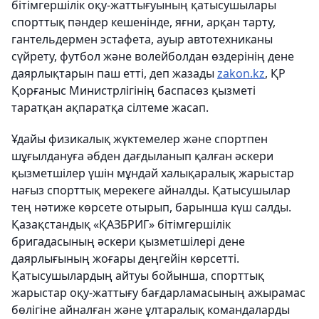
бітімгершілік оқу-жаттығуының қатысушылары
спорттық пәндер кешенінде, яғни, арқан тарту,
гантельдермен эстафета, ауыр автотехниканы
сүйрету, футбол және волейболдан өздерінің дене
даярлықтарын паш етті,
деп жазады
zakon.kz
, ҚР
Қорғаныс Министрлігінің баспасөз қызметі
таратқан ақпаратқа сілтеме жасап.
Ұдайы физикалық жүктемелер және спортпен
шұғылдануға әбден дағдыланып қалған әскери
қызметшілер үшін мұндай халықаралық жарыстар
нағыз спорттық мерекеге айналды. Қатысушылар
тең нәтиже көрсете отырып, барынша күш салды.
Қазақстандық «ҚАЗБРИГ» бітімгершілік
бригадасының әскери қызметшілері дене
даярлығының жоғары деңгейін көрсетті.
Қатысушылардың айтуы бойынша, спорттық
жарыстар оқу-жаттығу бағдарламасының ажырамас
бөлігіне айналған және ұлтаралық командаларды