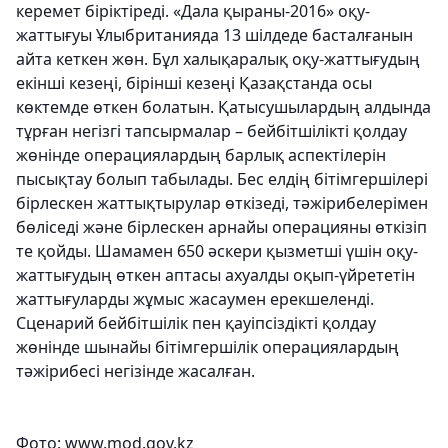
керемет біріктіреді. «Дала қыраны-2016» оқу-
жаттығуы Ұлыбританияда 13 шілдеде басталғанын
айта кеткен жөн. Бұл халықаралық оқу-жаттығудың
екінші кезеңі, бірінші кезеңі Қазақстанда осы
көктемде өткен болатын. Қатысушылардың алдында
тұрған негізгі тапсырмалар – бейбітшілікті қолдау
жөнінде операциялардың барлық аспектілерін
пысықтау болып табылады. Бес елдің бітімгершілері
бірлескен жаттықтырулар өткізеді, тәжірибелерімен
бөліседі және бірлескен арнайы операцияны өткізіп
те қойды. Шамамен 650 әскери қызметші үшін оқу-
жаттығудың өткен аптасы ахуалды оқып-үйрететін
жаттығуларды жұмыс жасаумен ерекшеленді.
Сценарий бейбітшілік пен қауіпсіздікті қолдау
жөнінде шынайы бітімгершілік операциялардың
тәжірибесі негізінде жасалған.
Фото:
www.mod.gov.kz