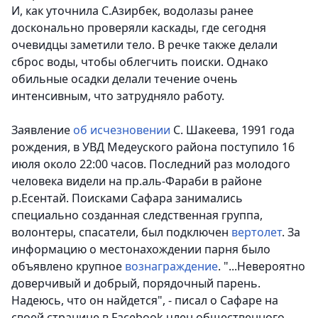
И, как уточнила С.Азирбек, водолазы ранее
досконально проверяли каскады, где сегодня
очевидцы заметили тело. В речке также делали
сброс воды, чтобы облегчить поиски. Однако
обильные осадки делали течение очень
интенсивным, что затрудняло работу.
Заявление
об исчезновении
С. Шакеева, 1991 года
рождения, в УВД Медеуского района поступило 16
июля около 22:00 часов. Последний раз молодого
человека видели на пр.аль-Фараби в районе
р.Есентай. Поисками Сафара занимались
специально созданная следственная группа,
волонтеры, спасатели, был подключен
вертолет
. За
информацию о местонахождении парня было
объявлено крупное
вознаграждение
. "...Невероятно
доверчивый и добрый, порядочный парень.
Надеюсь, что он найдется", - писал о Сафаре на
своей странице в Facebook член общественного