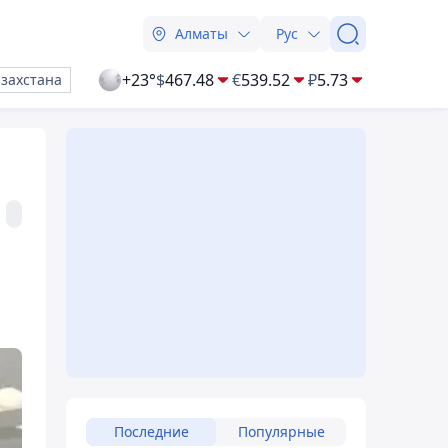
Алматы
Рус
+23°
$
467.48
€
539.52
₽
5.73
азахстана
Последние
Популярные