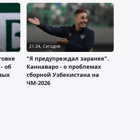
21:34, Сегодня
товке
"Я предупреждал заранее".
- об
Каннаваро - о проблемах
вых
сборной Узбекистана на
ЧМ-2026