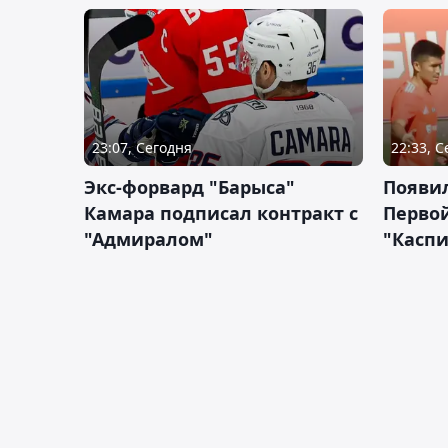
23:07, Сегодня
22:33, 
Экс-форвард "Барыса"
Появи
Камара подписал контракт с
Первой
"Адмиралом"
"Касп