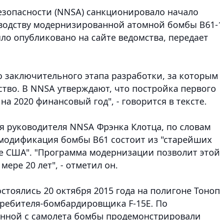
езопасности (NNSA) санкционировало начало
водству модернизированной атомной бомбы B61-
ло опубликовано на сайте ведомства
, передает
о заключительного этапа разработки, за которым
ство. В NNSA утверждают, что постройка первого
а 2020 финансовый год", - говорится в тексте.
я руководителя NNSA Фрэнка Клотца, по словам
модификация бомбы В61 состоит из "старейших
ле США". "Программа модернизации позволит этой
ере 20 лет", - отметил он.
тоялись 20 октября 2015 года на полигоне Тоно
требителя-бомбардировщика F-15E. По
енной с самолета бомбы продемонстрировали