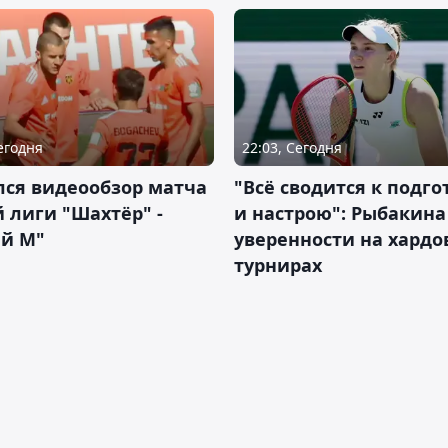
Сегодня
22:03, Сегодня
лся видеообзор матча
"Всё сводится к подго
 лиги "Шахтёр" -
и настрою": Рыбакина 
ий М"
уверенности на хардо
турнирах