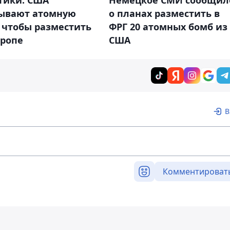
тики: США
Немецкое СМИ сообщил
ывают атомную
о планах разместить в
 чтобы разместить
ФРГ 20 атомных бомб из
вропе
США
В
Комментироват