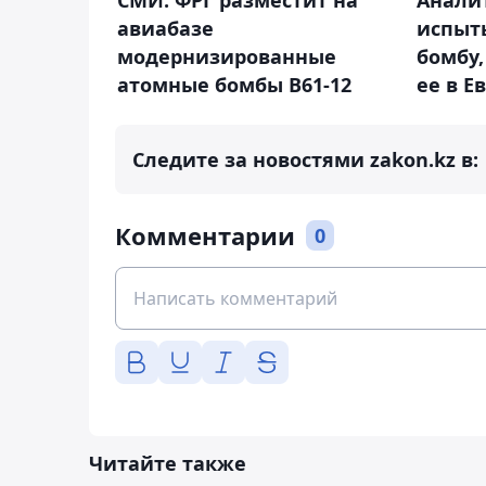
СМИ: ФРГ разместит на
Анали
авиабазе
испыт
модернизированные
бомбу,
атомные бомбы В61-12
ее в Е
Следите за новостями zakon.kz в:
Комментарии
0
Читайте также