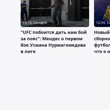
13:13, Сегодня
12:54, 
"UFC побоится дать нам бой
Новый
за пояс": Мендес о первом
сборно
бое Усмана Нурмагомедова
футбол
в лиге
что о 