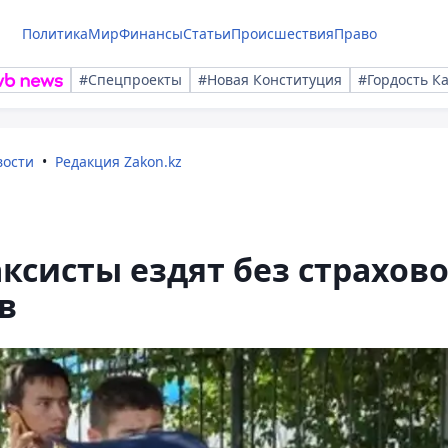
Политика
Мир
Финансы
Статьи
Происшествия
Право
#Спецпроекты
#Новая Конституция
#Гордость К
вости
Редакция Zakon.kz
ксисты ездят без страхов
в