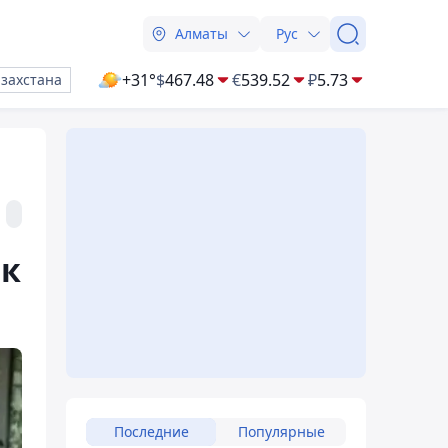
Алматы
Рус
+31°
$
467.48
€
539.52
₽
5.73
азахстана
ок
Последние
Популярные