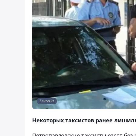
Zakon.kz
Некоторых таксистов ранее лишили 
Петропавловские таксисты ездят без 