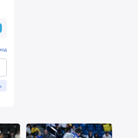
ход
ь