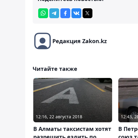
Редакция Zakon.kz
Читайте также
12:16, 22 августа 2018
12:43, 
В Алматы таксистам хотят
В Петр
разрешить ездить по
союз т