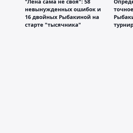
"Лена сама не своя": 58
Опред
невынужденных ошибок и
точное
16 двойных Рыбакиной на
Рыбаки
старте "тысячника"
турнир