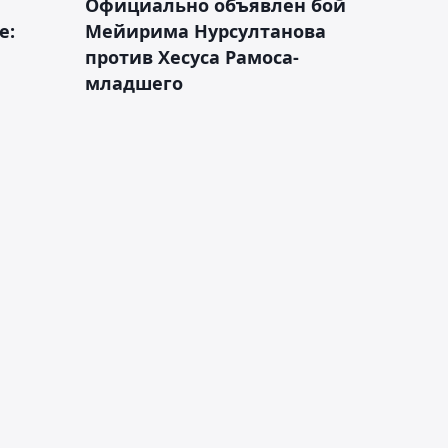
Официально объявлен бой
е:
Мейирима Нурсултанова
против Хесуса Рамоса-
младшего