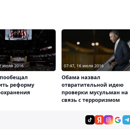
22 июля 2016
07:47, 16 июля 2016
 пообещал
Обама назвал
ить реформу
отвратительной идею
оохранения
проверки мусульман на
связь с терроризмом