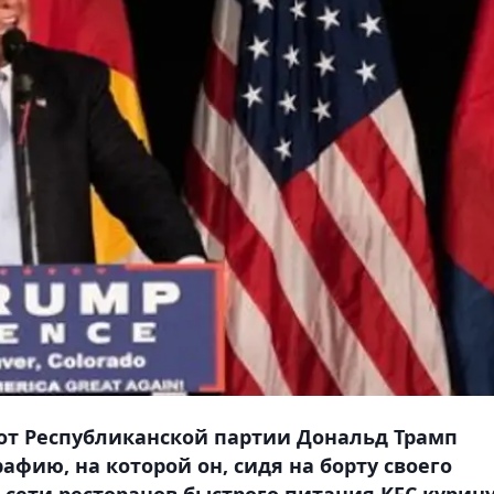
от Республиканской партии Дональд Трамп
афию, на которой он, сидя на борту своего
 сети ресторанов быстрого питания KFC куриц