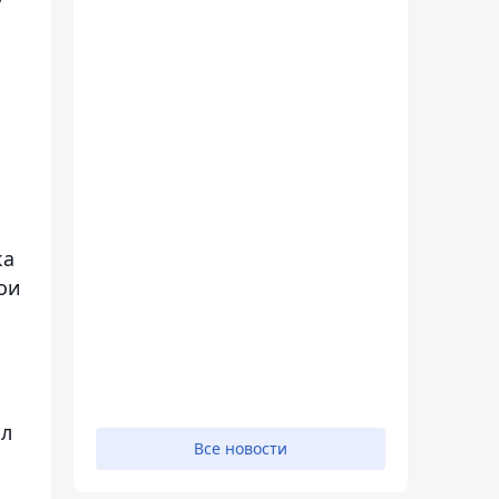
ка
ои
ил
Все новости