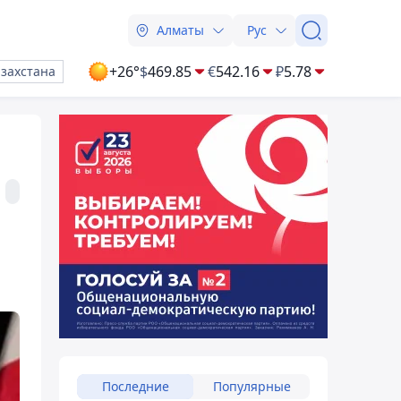
Алматы
Рус
+26°
$
469.85
€
542.16
₽
5.78
азахстана
Последние
Популярные