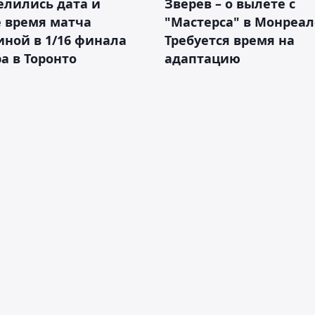
елились дата и
Зверев – о вылете с
 время матча
"Мастерса" в Монреал
ной в 1/16 финала
Требуется время на
а в Торонто
адаптацию