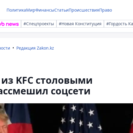
Политика
Мир
Финансы
Статьи
Происшествия
Право
#Спецпроекты
#Новая Конституция
#Гордость К
вости
Редакция Zakon.kz
из KFC столовыми
ассмешил соцсети