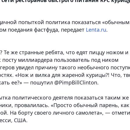
удачной попыткой политика показаться «обычным
ом поедания фастфуда,
передает
Lenta.ru
.
? Те же странные ребята, что едят пиццу ножом и
к посту миллиардера пользователь под ником
геров увидел причину такого необычного поступ
стях. «Нож и вилка для жареной курицы?! Что, тв
ть ее?» — пошутил @PimpBillClinton.
ытка политического деятеля показаться таким же
ники, провалилась. «Просто обычный парень, как
кой. На борту своего личного самолета», — отмет
есси, США.