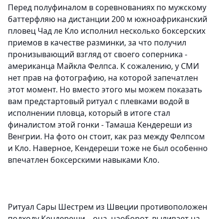
Перед полуфиналом в соревнованиях по мужскому
баттерфляю на дистанции 200 м южноафриканский
пловец Чад ле Кло исполнил несколько боксерских
приемов в качестве разминки, за что получил
пронизывающий взгляд от своего соперника -
американца Майкла Фелпса. К сожалению, у СМИ
нет прав на фотографию, на которой запечатлен
этот момент. Но вместо этого мы можем показать
вам предстартовый ритуал с плевками водой в
исполнении пловца, который в итоге стал
финалистом этой гонки - Тамаша Кендереши из
Венгрии. На фото он стоит, как раз между Фелпсом
и Кло. Наверное, Кендереши тоже не был особенно
впечатлен боксерскими навыками Кло.
Ритуал Сары Шестрем из Швеции противоположен
подходу Кендереши – она, наоборот, выливает на