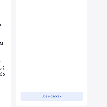
а
ом
о
ы?
Ибо
Все новости