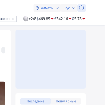
Алматы
Рус
+24°
$
469.85
€
542.16
₽
5.78
азахстана
Последние
Популярные