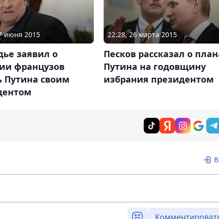
17 июня 2015
22:28, 26 марта 2015
дье заявил о
Песков рассказал о план
ии французов
Путина на годовщину
ь Путина своим
избрания президентом
дентом
В
Комментироват