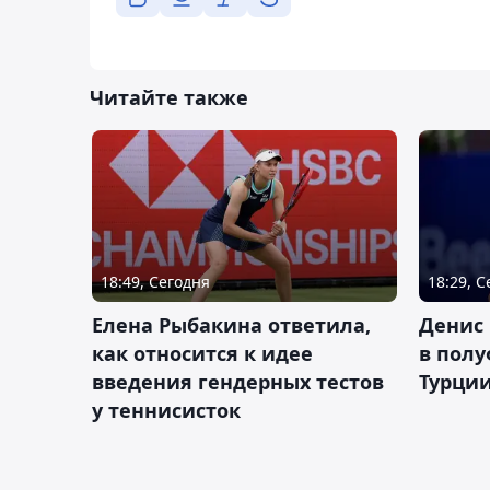
Читайте также
18:49, Сегодня
18:29, 
Елена Рыбакина ответила,
Денис 
как относится к идее
в полу
введения гендерных тестов
Турци
у теннисисток