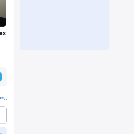
ах
ход
ь