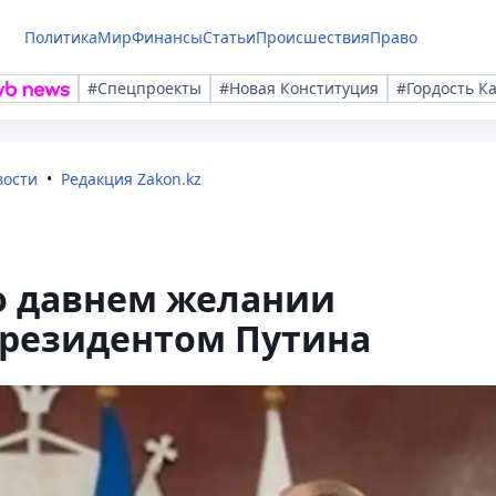
Политика
Мир
Финансы
Статьи
Происшествия
Право
#Спецпроекты
#Новая Конституция
#Гордость К
вости
Редакция Zakon.kz
о давнем желании
президентом Путина