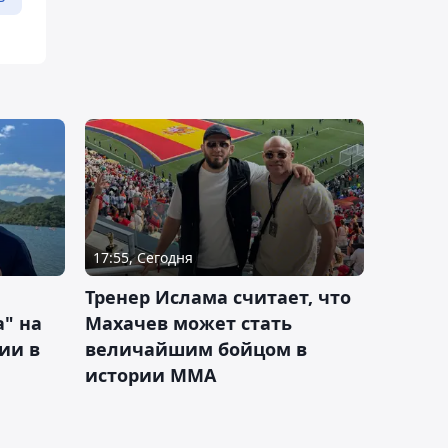
17:55, Сегодня
Тренер Ислама считает, что
а" на
Махачев может стать
ии в
величайшим бойцом в
истории ММА