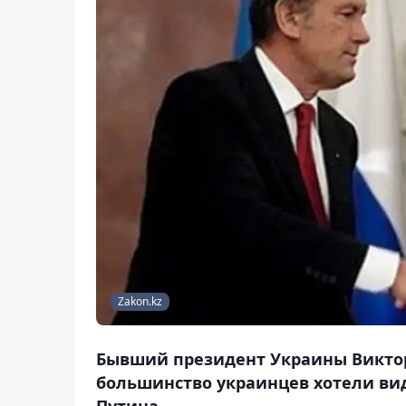
Zakon.kz
Бывший президент Украины Виктор 
большинство украинцев хотели вид
Путина.