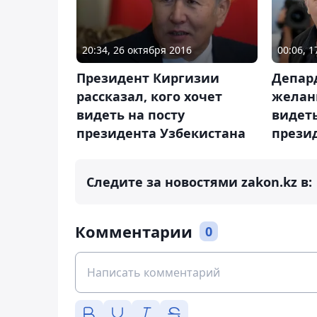
20:34, 26 октября 2016
00:06, 
Президент Киргизии
Депар
рассказал, кого хочет
желан
видеть на посту
видет
президента Узбекистана
прези
Следите за новостями zakon.kz в:
Комментарии
0