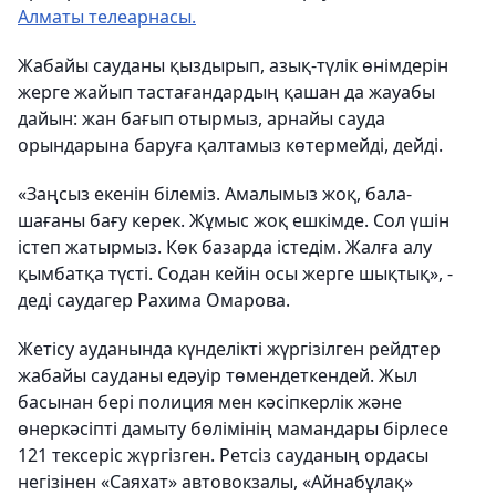
Алматы телеарнасы.
Жабайы сауданы қыздырып, азық-түлік өнімдерін
жерге жайып тастағандардың қашан да жауабы
дайын: жан бағып отырмыз, арнайы сауда
орындарына баруға қалтамыз көтермейді, дейді.
«Заңсыз екенін білеміз. Амалымыз жоқ, бала-
шағаны бағу керек. Жұмыс жоқ ешкімде. Сол үшін
істеп жатырмыз. Көк базарда істедім. Жалға алу
қымбатқа түсті. Содан кейін осы жерге шықтық», -
деді саудагер Рахима Омарова.
Жетісу ауданында күнделікті жүргізілген рейдтер
жабайы сауданы едәуір төмендеткендей. Жыл
басынан бері полиция мен кәсіпкерлік және
өнеркәсіпті дамыту бөлімінің мамандары бірлесе
121 тексеріс жүргізген. Ретсіз сауданың ордасы
негізінен «Саяхат» автовокзалы, «Айнабұлақ»