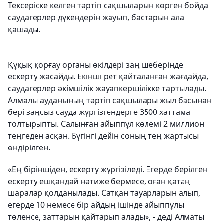
Тексеріске келген тәртіп сақшыларын көрген бойда
саудагерлер дүкендерін жауып, бастарын ала
қашады.
Құқық қорғау органы өкілдері заң шеберінде
ескерту жасайды. Екінші рет қайталанған жағдайда,
саудагерлер әкімшілік жауапкершілікке тартылады.
Алмалы ауданының тәртіп сақшылары жыл басынан
бері заңсыз сауда жүргізгендерге 3500 хаттама
толтырыпты. Салынған айыппұл көлемі 2 миллион
теңгеден асқан. Бүгінгі дейін соның тең жартысы
өндірілген.
«Ең біріншіден, ескерту жүргізіледі. Егерде берілген
ескерту ешқандай нәтиже бермесе, оған қатаң
шаралар қолданылады. Сатқан тауарларын алып,
егерде 10 немесе бір айдың ішінде айыппұлы
төленсе, заттарын қайтарып алады», - деді Алматы