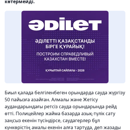
көтермейді.
Биыл қалада белгіленбеген орындарда сауда жүргізу
50 пайызға азайған. Алмалы және Жетісу
аудандарындағы ретсіз сауда орындарында рейд
өтті. Полицейлер жайма базарда азық-түлік сату
заңсыз екенін түсіндірсе, саудагерлер бұл
күнкөрістің амалы екенін алға тартуда
, деп жазады