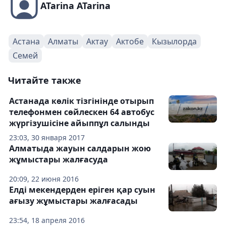
ATarina ATarina
Астана
Алматы
Актау
Актобе
Кызылорда
Семей
Читайте также
Астанада көлік тізгінінде отырып
телефонмен сөйлескен 64 автобус
жүргізушісіне айыппұл салынды
23:03, 30 января 2017
Алматыда жауын салдарын жою
жұмыстары жалғасуда
20:09, 22 июня 2016
Елді мекендерден еріген қар суын
ағызу жұмыстары жалғасады
23:54, 18 апреля 2016