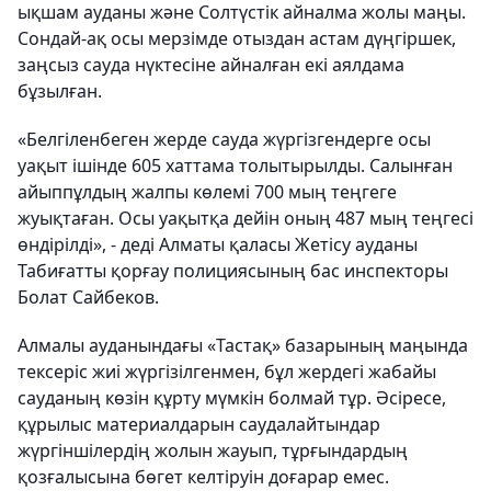
ықшам ауданы және Солтүстік айналма жолы маңы.
Сондай-ақ осы мерзімде отыздан астам дүңгіршек,
заңсыз сауда нүктесіне айналған екі аялдама
бұзылған.
«Белгіленбеген жерде сауда жүргізгендерге осы
уақыт ішінде 605 хаттама толытырылды. Салынған
айыппұлдың жалпы көлемі 700 мың теңгеге
жуықтаған. Осы уақытқа дейін оның 487 мың теңгесі
өндірілді», - деді Алматы қаласы Жетісу ауданы
Табиғатты қорғау полициясының бас инспекторы
Болат Сайбеков.
Алмалы ауданындағы «Тастақ» базарының маңында
тексеріс жиі жүргізілгенмен, бұл жердегі жабайы
сауданың көзін құрту мүмкін болмай тұр. Әсіресе,
құрылыс материалдарын саудалайтындар
жүргіншілердің жолын жауып, тұрғындардың
қозғалысына бөгет келтіруін доғарар емес.