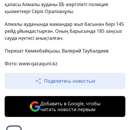
қаласы Алмалы ауданы ІІБ жергілікті полиция
қызметкері Серік Оралханұлы.
Алмалы ауданында мамандар жыл басынан бері 145
рейд ұйымдастырған. Оның барысында 185 заңсыз
сауда нүктесі анықталған.
Перизат Көмекбайқызы, Валерий Таубалдиев
Фото:
www.qazaquni.kz
Поделитесь новостью
Добавить в Google, чтобы
читать новости первым