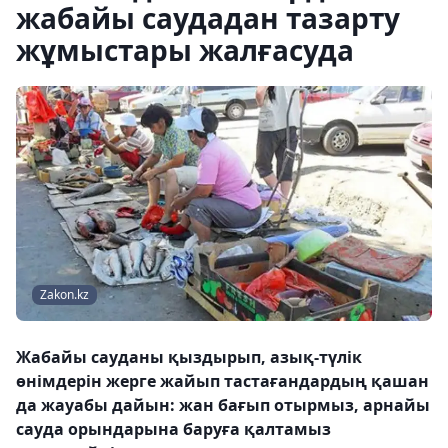
жабайы саудадан тазарту
жұмыстары жалғасуда
Zakon.kz
Жабайы сауданы қыздырып, азық-түлік
өнімдерін жерге жайып тастағандардың қашан
да жауабы дайын: жан бағып отырмыз, арнайы
сауда орындарына баруға қалтамыз