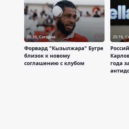
20:36, Сегодня
20:16, 
Форвард "Кызылжара" Бугре
Россий
близок к новому
Карлов
соглашению с клубом
года з
антид