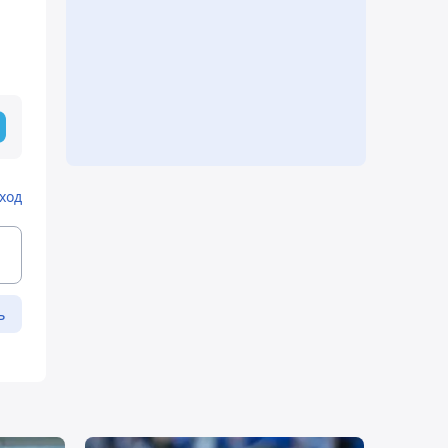
ход
ь