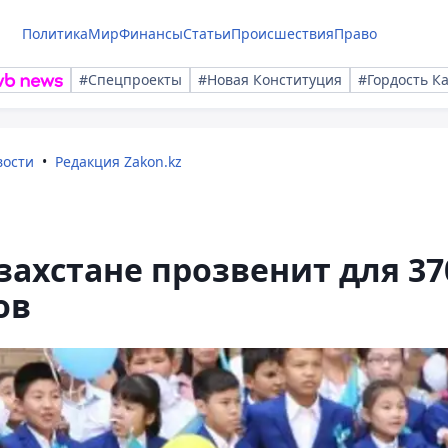
Политика
Мир
Финансы
Статьи
Происшествия
Право
#Спецпроекты
#Новая Конституция
#Гордость К
вости
Редакция Zakon.kz
захстане прозвенит для 37
ов