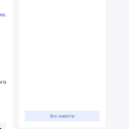
рм
.
ого
Все новости