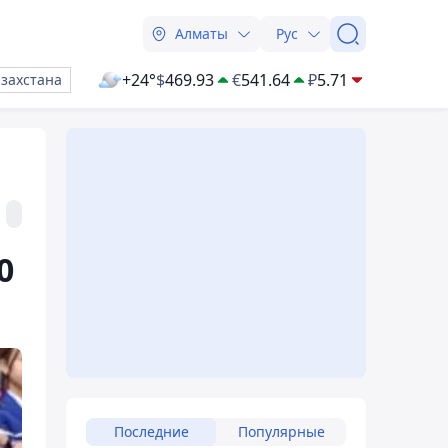
Алматы
Рус
+24°
$
469.93
€
541.64
₽
5.71
азахстана
0
Последние
Популярные