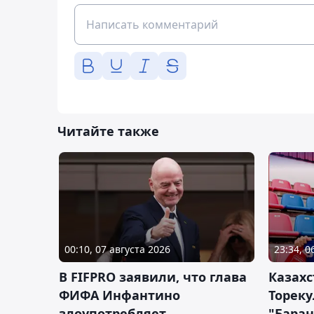
Читайте также
00:10, 07 августа 2026
23:34, 0
В FIFPRO заявили, что глава
Казах
ФИФА Инфантино
Тореку
злоупотребляет
"Бара