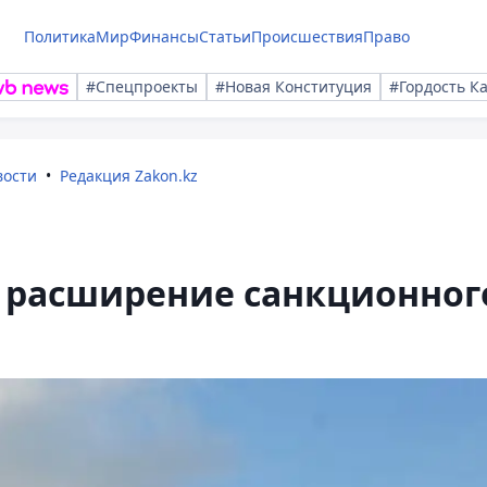
Политика
Мир
Финансы
Статьи
Происшествия
Право
#Спецпроекты
#Новая Конституция
#Гордость К
вости
Редакция Zakon.kz
а расширение санкционног