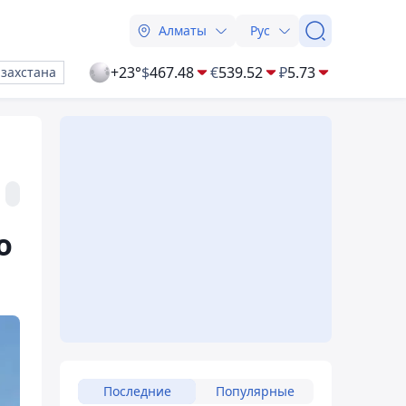
Алматы
Рус
+23°
$
467.48
€
539.52
₽
5.73
азахстана
о
Последние
Популярные