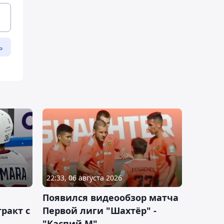
ь
22:33, 06 августа 2026
Появился видеообзор матча
ракт с
Первой лиги "Шахтёр" -
"Каспий М"