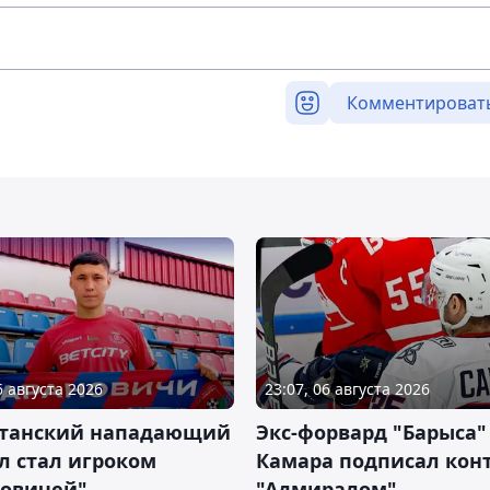
Комментироват
6 августа 2026
23:07, 06 августа 2026
станский нападающий
Экс-форвард "Барыса"
л стал игроком
Камара подписал конт
новичей"
"Адмиралом"