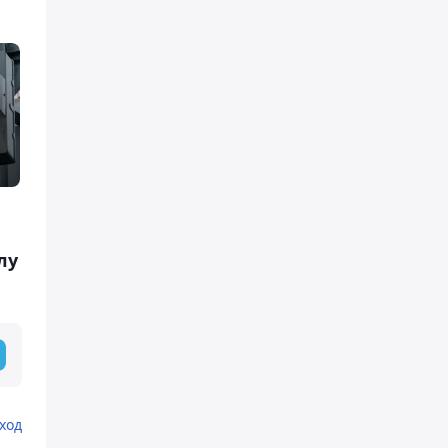
лу
ход