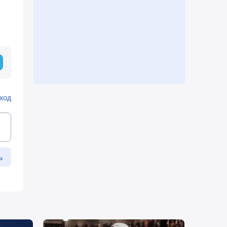
ход
ь