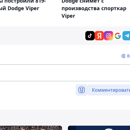
 построили 819-
Dodge снимет с
й Dodge Viper
производства спорткар
Viper
В
Комментироват