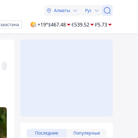
Алматы
Рус
+19°
$
467.48
€
539.52
₽
5.73
азахстана
Последние
Популярные