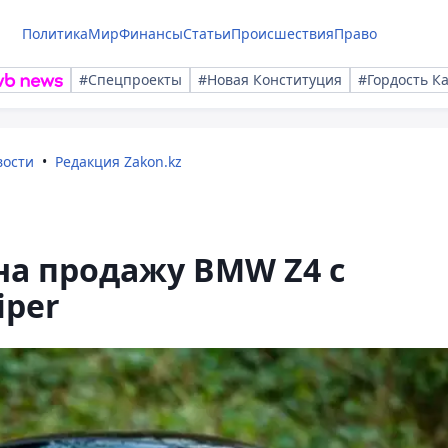
Политика
Мир
Финансы
Статьи
Происшествия
Право
#Спецпроекты
#Новая Конституция
#Гордость К
вости
Редакция Zakon.kz
на продажу BMW Z4 с
iper