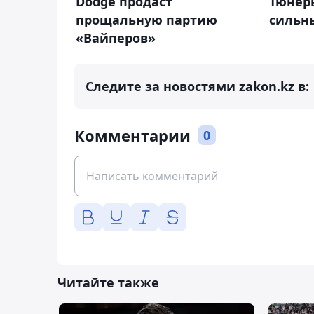
Dodge продаст
Тюнеры
прощальную партию
сильны
«Вайперов»
Следите за новостями zakon.kz в:
Комментарии
0
Читайте также