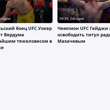
Сегодня
09:39, Сегодня
ьский боец UFC Уокер
Чемпион UFC Гейджи
ет Вердума
освободить титул ради
айшим тяжеловесом в
Махачевым
ии