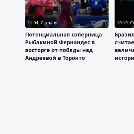
11:04, Сегодня
10:19, 
Потенциальная соперница
Бразил
Рыбакиной Фернандес в
счита
восторге от победы над
велич
Андреевой в Торонто
истор