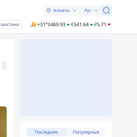
Алматы
Рус
+31°
$
469.93
€
541.64
₽
5.71
азахстана
Последние
Популярные