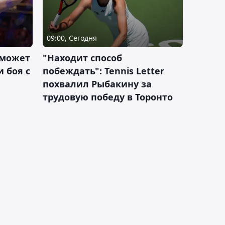
09:00, Сегодня
 может
"Находит способ
 боя с
побеждать": Tennis Letter
похвалил Рыбакину за
трудовую победу в Торонто