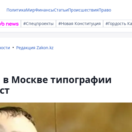
Политика
Мир
Финансы
Статьи
Происшествия
Право
#Спецпроекты
#Новая Конституция
#Гордость К
вости
Редакция Zakon.kz
 в Москве типографии
ст