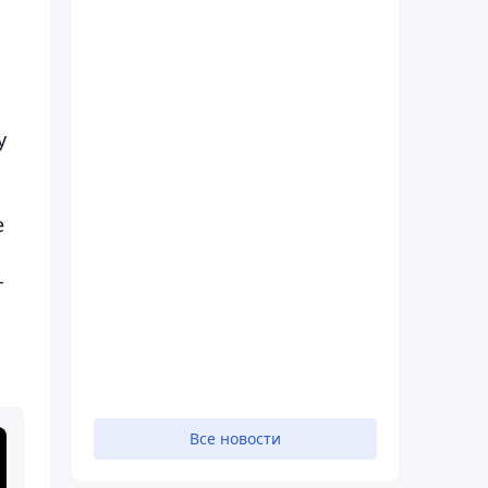
у
е
-
Все новости