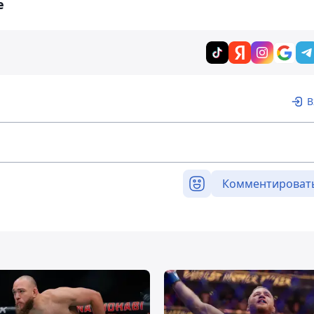
е
В
Комментироват