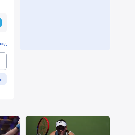
ход
ь