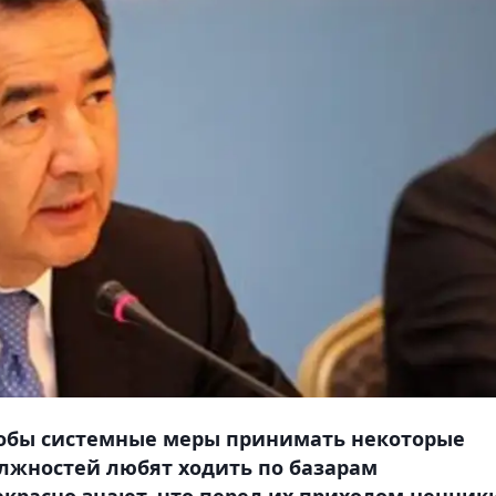
чтобы системные меры принимать некоторые
лжностей любят ходить по базарам
екрасно знают, что перед их приходом ценник