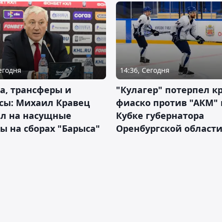
Сегодня
14:36, Сегодня
а, трансферы и
"Кулагер" потерпел к
сы: Михаил Кравец
фиаско против "АКМ" 
ил на насущные
Кубке губернатора
ы на сборах "Барыса"
Оренбургской област