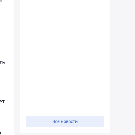
ть
ет
Все новости
о