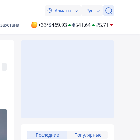
Алматы
Рус
+33°
$
469.93
€
541.64
₽
5.71
азахстана
Последние
Популярные