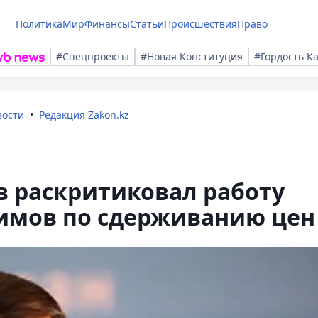
Политика
Мир
Финансы
Статьи
Происшествия
Право
#Спецпроекты
#Новая Конституция
#Гордость К
вости
Редакция Zakon.kz
в раскритиковал работу
кимов по сдерживанию цен