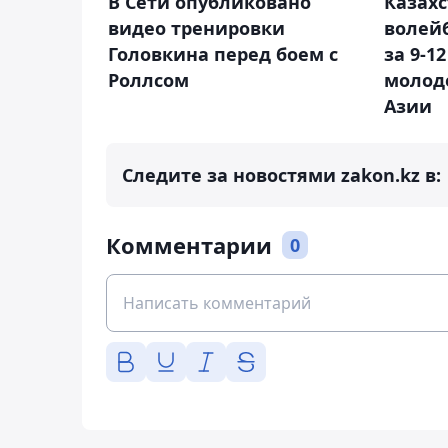
В Сети опубликовано
Казах
видео тренировки
волей
Головкина перед боем с
за 9-1
Роллсом
молод
Азии
Следите за новостями zakon.kz в:
Комментарии
0