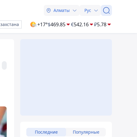
Алматы
Рус
+17°
$
469.85
€
542.16
₽
5.78
азахстана
Последние
Популярные