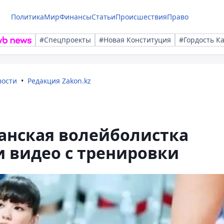
Политика
Мир
Финансы
Статьи
Происшествия
Право
#Спецпроекты
#Новая Конституция
#Гордость К
вости
Редакция Zakon.kz
анская волейболистка
и видео с тренировки