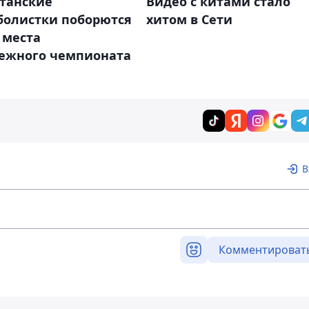
станские
Видео с китами стало
болистки поборются
хитом в Сети
2 места
ежного чемпионата
В
Комментироват