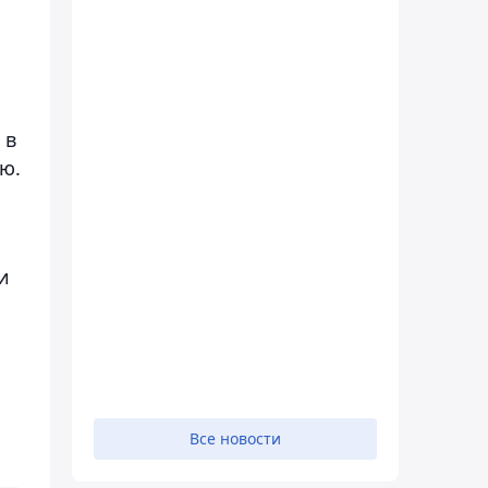
 в
ю.
и
Все новости