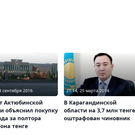
23 сентября 2016
21:14, 29 марта 2014
т Актюбинской
В Карагандинской
и объяснил покупку
области на 3,7 млн тенг
да за полтора
оштрафован чиновник
она тенге