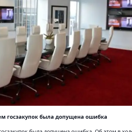
м госзакупок была допущена ошибка
осзакупок была допущена ошибка. Об этом в ход