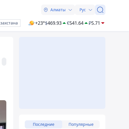
Алматы
Рус
+23°
$
469.93
€
541.64
₽
5.71
азахстана
Последние
Популярные