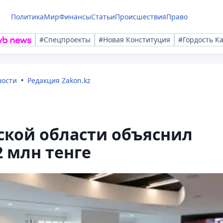
Политика
Мир
Финансы
Статьи
Происшествия
Право
#Спецпроекты
#Новая Конституция
#Гордость К
вости
Редакция Zakon.kz
кой области объяснил
2 млн тенге