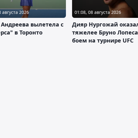
8 августа 2026
01:08, 08 августа 2026
 Андреева вылетела с
Дияр Нургожай оказа
рса" в Торонто
тяжелее Бруно Лопеса
боем на турнире UFC