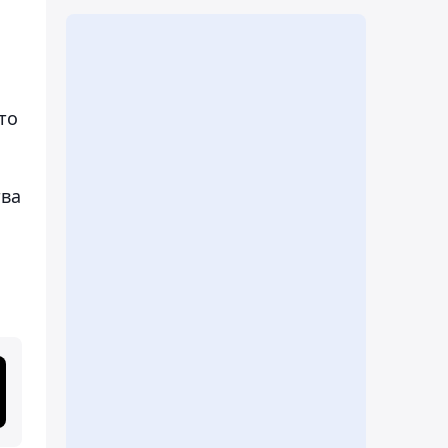
то
тва