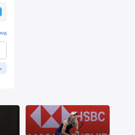
ход
ь