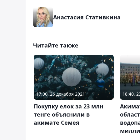
Анастасия Стативкина
Читайте также
17:00, 26 декабря 2021
18:40, 
Покупку елок за 23 млн
Акима
тенге объяснили в
област
акимате Семея
водопа
милли