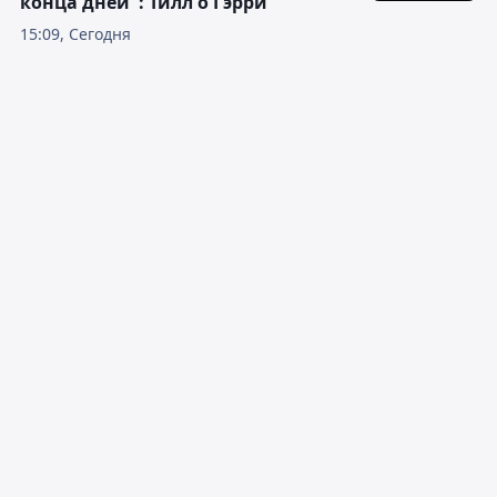
конца дней": Тилл о Гэрри
15:09, Сегодня