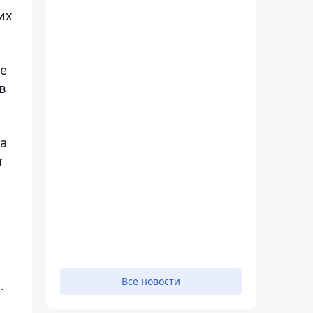
их
же
в
За
т
Все новости
.