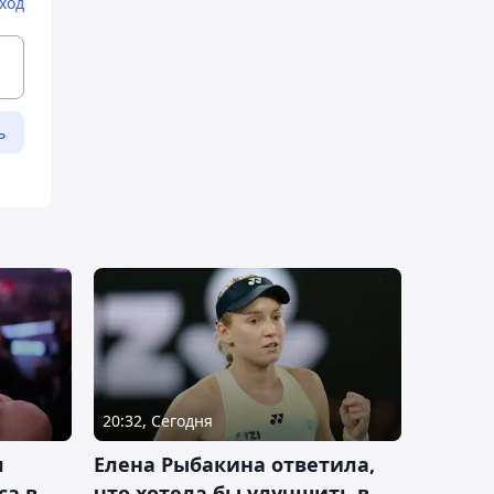
ход
ь
20:32, Сегодня
л
Елена Рыбакина ответила,
са в
что хотела бы улучшить в