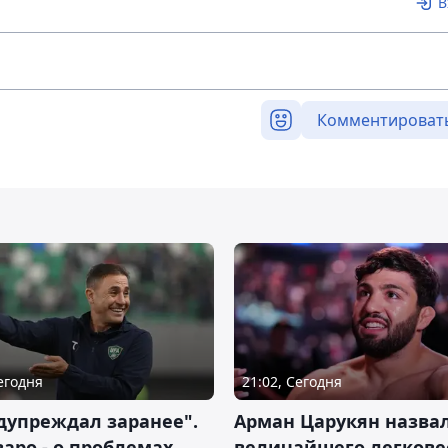
В
Комментироват
Сегодня
21:02, Сегодня
дупреждал заранее".
Арман Царукян назва
аро - о проблемах
величайшего легкове