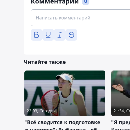
Комментарии
0
Читайте также
22:03, Сегодня
21:34, 
"Всё сводится к подготовке
"Я пре
и настрою": Рыбакина - об
Каннав