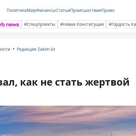
Политика
Мир
Финансы
Статьи
Происшествия
Право
#Спецпроекты
#Новая Конституция
#Гордость К
вости
Редакция Zakon.kz
ал, как не стать жертвой