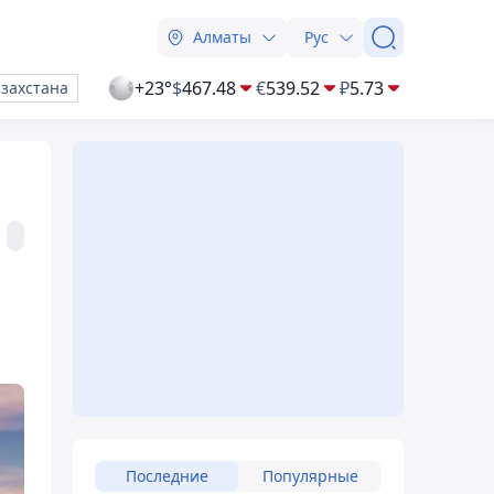
Алматы
Рус
+23°
$
467.48
€
539.52
₽
5.73
азахстана
Последние
Популярные