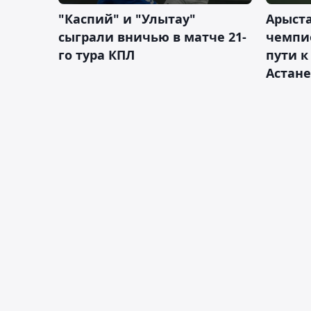
"Каспий" и "Улытау"
Арыст
сыграли вничью в матче 21-
чемпи
го тура КПЛ
пути к
Астане