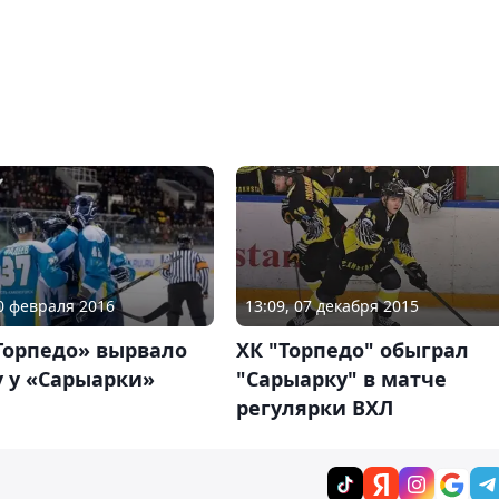
10 февраля 2016
13:09, 07 декабря 2015
Торпедо» вырвало
ХК "Торпедо" обыграл
у у «Сарыарки»
"Сарыарку" в матче
регулярки ВХЛ