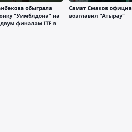
анбекова обыграла
Самат Смаков официа
онку "Уимблдона" на
возглавил "Атырау"
 двум финалам ITF в