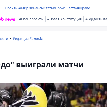
Политика
Мир
Финансы
Статьи
Происшествия
Право
#Спецпроекты
#Новая Конституция
#Гордость К
вости
Редакция Zakon.kz
едо" выиграли матчи