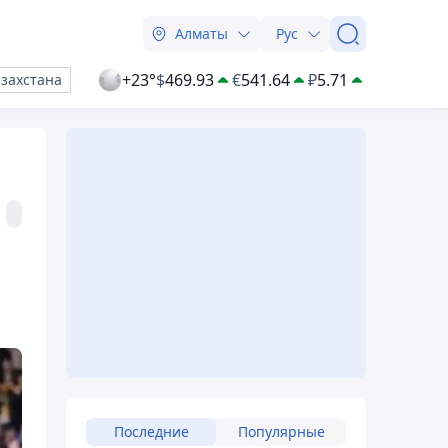
Алматы
Рус
+23°
$
469.93
€
541.64
₽
5.71
азахстана
Последние
Популярные