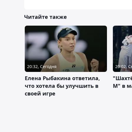
Читайте также
20:32, Сегодня
20:02, 
Елена Рыбакина ответила,
"Шахтё
что хотела бы улучшить в
М" в м
своей игре