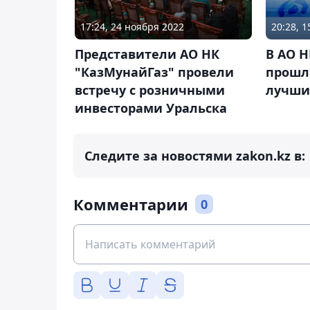
17:24, 24 ноября 2022
20:28, 
Представители АО НК
В АО 
"КазМунайГаз" провели
прошла
встречу с розничными
лучши
инвесторами Уральска
Следите за новостями zakon.kz в:
Комментарии
0