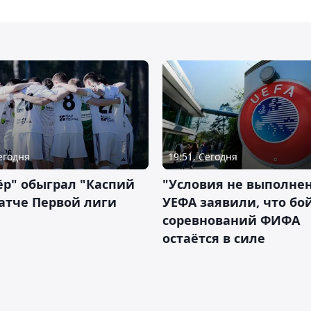
Сегодня
19:51, Сегодня
р" обыграл "Каспий
"Условия не выполнен
атче Первой лиги
УЕФА заявили, что бо
соревнований ФИФА
остаётся в силе