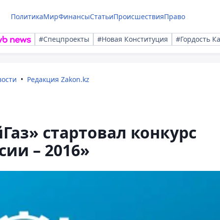
Политика
Мир
Финансы
Статьи
Происшествия
Право
#Спецпроекты
#Новая Конституция
#Гордость К
вости
Редакция Zakon.kz
Газ» стартовал конкурс
ии – 2016»