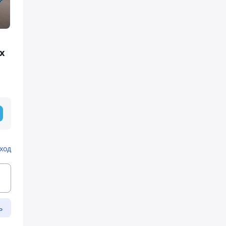
х
ход
ь