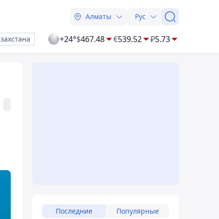
Алматы
Рус
+24°
$
467.48
€
539.52
₽
5.73
азахстана
Последние
Популярные