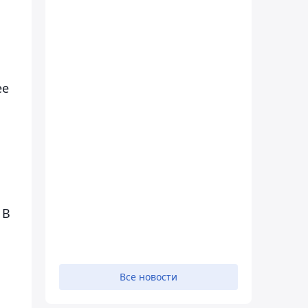
ее
 В
Все новости