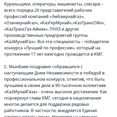
бурильщики, операторы, машинисты, слесари –
всего порядка 20 представителей рабочих
профессий компаний «Эмбамунайгаз»,
«Озенмунайгаз», «КазГерМунай»,«КазТрансОйл»,
«КазТрансГаз-Аймак», ПНХЗ и других
производственных предприятий группы
«КазМунайГаз». Все эти специалисты – победители
конкурса «Лучший по профессии», который на
протяжении 17 лет ежегодно проводится в КМГ.
С. Мынбаев поздравил собравшихся с
наступающим Днем Независимости и победой в
профессиональном конкурсе, отметив, что быть
лучшими в своем деле в 90-тысячном коллективе
«КазМунайГаза» - очень высокое достижение. Как
подчеркнул глава КМГ, сегодня в нацкомпании
многое делается для поддержки рядовых
работников. В частности, внедряется Единая
система оплаты труда. Несмотря на сложную