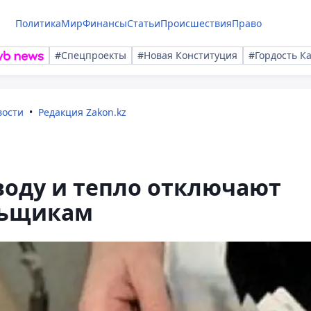
Политика
Мир
Финансы
Статьи
Происшествия
Право
#Спецпроекты
#Новая Конституция
#Гордость К
вости
Редакция Zakon.kz
 воду и тепло отключают
льщикам