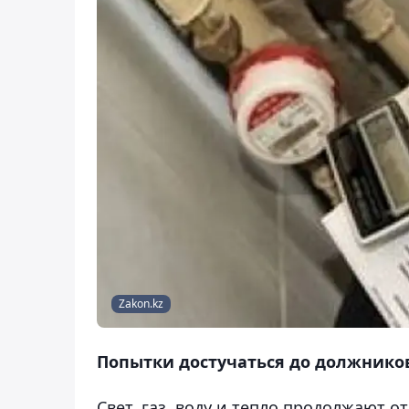
Zakon.kz
Попытки достучаться до должников
Свет, газ, воду и тепло продолжают