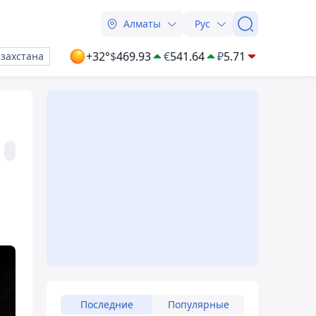
Алматы
Рус
+32°
$
469.93
€
541.64
₽
5.71
азахстана
Последние
Популярные