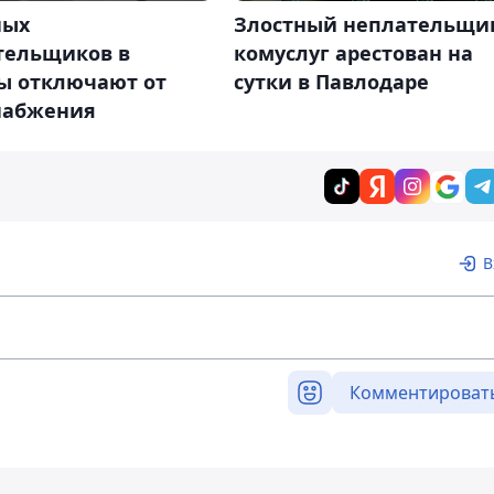
ных
Злостный неплательщи
тельщиков в
комуслуг арестован на
ы отключают от
сутки в Павлодаре
набжения
В
Комментироват