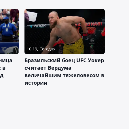
10:19, Сегодня
ница
Бразильский боец UFC Уокер
 в
считает Вердума
ад
величайшим тяжеловесом в
истории