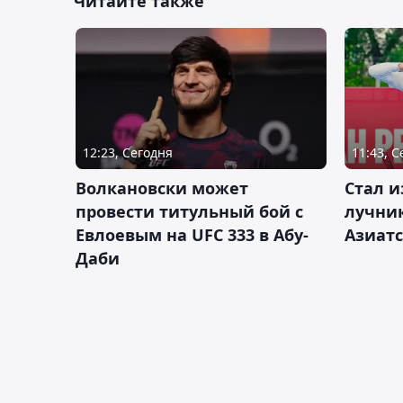
Читайте также
12:23, Сегодня
11:43, 
Волкановски может
Стал и
провести титульный бой с
лучник
Евлоевым на UFC 333 в Абу-
Азиатс
Даби