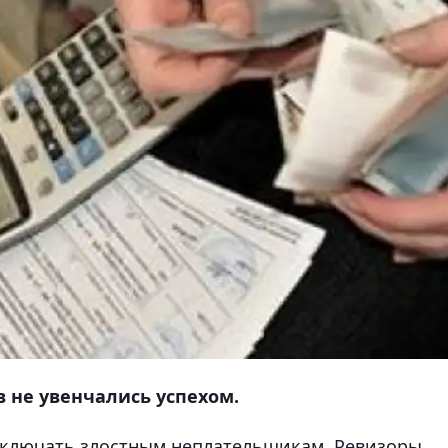
 не увенчались успехом.
 отключать злостным неплательщикам. Ревизоры