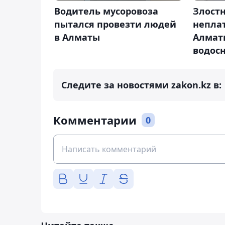
Водитель мусоровоза
Злост
пытался провезти людей
непла
в Алматы
Алмат
водос
Следите за новостями zakon.kz в:
Комментарии
0