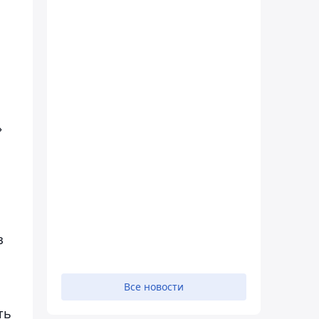
»
з
Все новости
ть