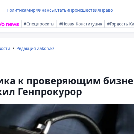
Политика
Мир
Финансы
Статьи
Происшествия
Право
#Спецпроекты
#Новая Конституция
#Гордость К
вости
Редакция Zakon.kz
ника к проверяющим бизне
жил Генпрокурор