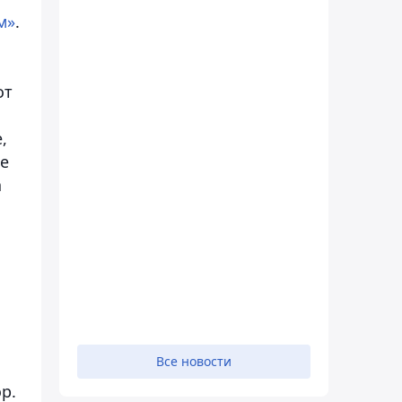
м»
.
от
,
не
а
Все новости
р.