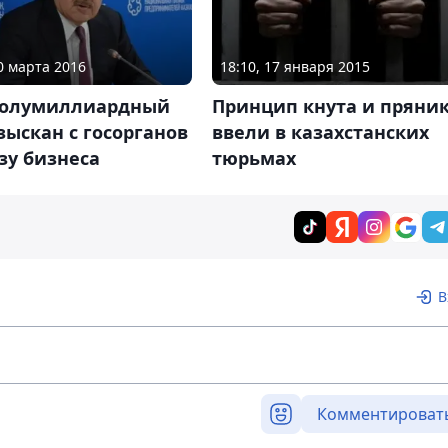
10 марта 2016
18:10, 17 января 2015
полумиллиардный
Принцип кнута и пряни
зыскан с госорганов
ввели в казахстанских
зу бизнеса
тюрьмах
В
Комментироват