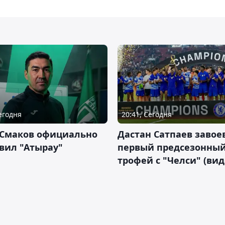
Сегодня
20:41, Сегодня
 Смаков официально
Дастан Сатпаев завое
вил "Атырау"
первый предсезонны
трофей с "Челси" (вид