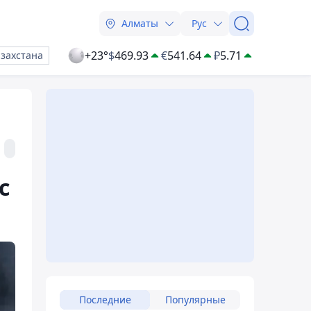
Алматы
Рус
+23°
$
469.93
€
541.64
₽
5.71
азахстана
с
Последние
Популярные