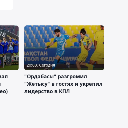
20:03, Сегодня
вал
"Ордабасы" разгромил
й
"Жетысу" в гостях и укрепил
ео)
лидерство в КПЛ