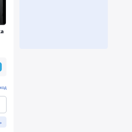
ка
ход
ь