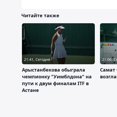
Читайте также
21:41, Сегодня
21:06, 
Арыстанбекова обыграла
Самат
чемпионку "Уимблдона" на
возгла
пути к двум финалам ITF в
Астане