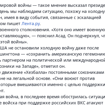
 мировой войны — такое мнение высказал презид
день мы наблюдаем ситуацию, похожу на холодн
н, имея в виду события, связанные с эскалацией
том пишет
Лента.ру
.
 военного столкновения. «Хотя оно имеет военную
ставляющую», — пояснил Асад. Он подчеркнул, ч
 этой войны».
США не остановили холодную войну даже после
ашингтона — «сохранить американскую гегемони
ть партнером на политической или международно
юзники на Западе», отметил он.
ое движение «Хезбалла» постоянными союзниками
ане на легальной основе. «Они воюют против
, которые вмешиваются именно с целью поддержк
нт.
ая война, в последнее время обострилась ситуац
ые войска при поддержке российских ВКС атакуют