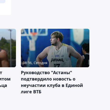
08:36, Сегодня
т
Руководство "Астаны"
итом
подтвердило новость о
ьца
неучастии клуба в Единой
лиге ВТБ