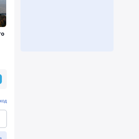
то
ход
ь