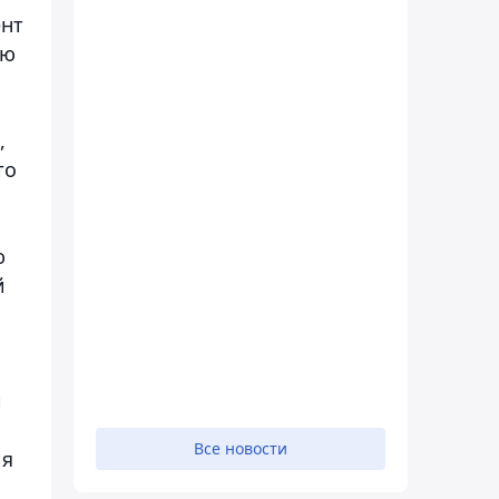
ент
ую
,
то
ю
й
и
Все новости
ия