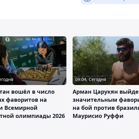
Сегодня
09:04, Сегодня
тан вошёл в число
Арман Царукян выйде
х фаворитов на
значительным фавор
и Всемирной
на бой против бразил
тной олимпиады 2026
Маурисио Руффи