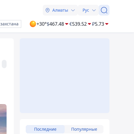
Алматы
Рус
+30°
$
467.48
€
539.52
₽
5.73
азахстана
Последние
Популярные