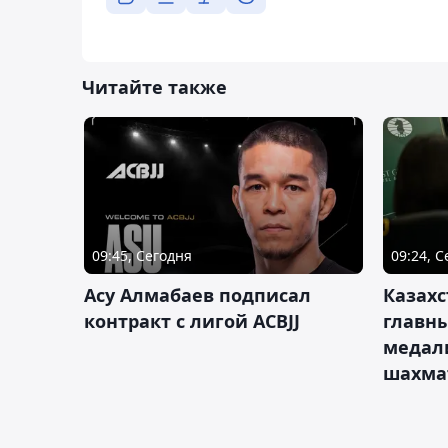
Читайте также
09:45, Сегодня
09:24, 
Асу Алмабаев подписал
Казахс
контракт с лигой ACBJJ
главны
медал
шахма