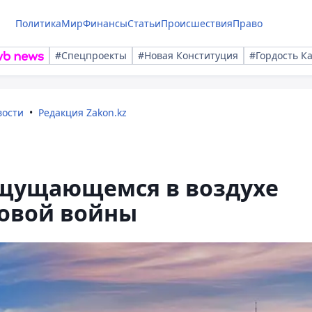
Политика
Мир
Финансы
Статьи
Происшествия
Право
#Спецпроекты
#Новая Конституция
#Гордость К
вости
Редакция Zakon.kz
 ощущающемся в воздухе
ровой войны