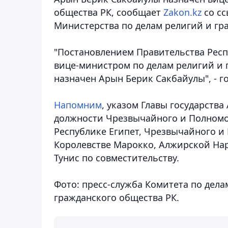
общества РК
, сообщает
Zakon.kz
со сс
Министерства по делам религий и гр
"Постановлением Правительства Респу
вице-министром по делам религий и 
назначен Арын Берик Сакбайулы", - г
Напомним
, указом Главы государств
должности Чрезвычайного и Полномо
Республике Египет, Чрезвычайного и
Королевстве Марокко, Алжирской На
Тунис по совместительству.
Фото: пресс-служба Комитета по дел
гражданского общества РК.