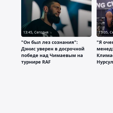
13:45, Сегодня
13:05, 
"Он был лез сознания":
"Я оче
Дэнис уверен в досрочной
менед
победе над Чимаевым на
Климас
турнире RAF
Нурсу