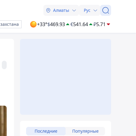
Алматы
Рус
+33°
$
469.93
€
541.64
₽
5.71
азахстана
Последние
Популярные