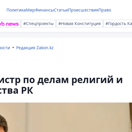
Политика
Мир
Финансы
Статьи
Происшествия
Право
#Спецпроекты
#Новая Конституция
#Гордость К
вости
Редакция Zakon.kz
стр по делам религий и
тва РК