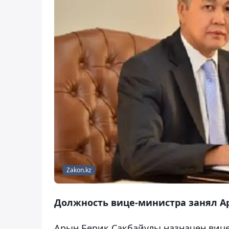
Zakon.kz
Должность вице-министра занял А
Арын Берик Сакбайулы назначен вице