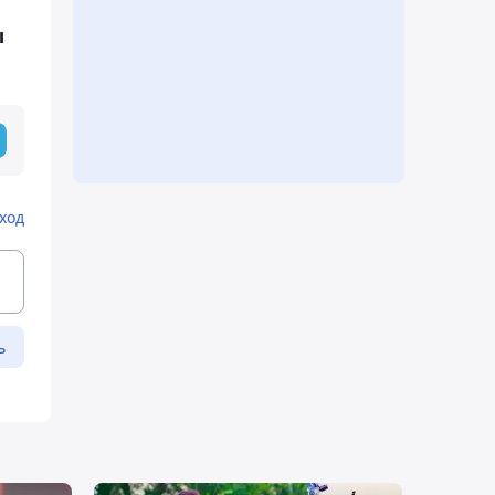
ы
ход
ь