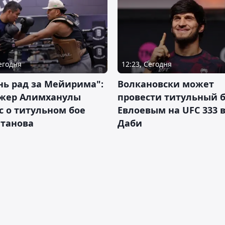
Сегодня
12:23, Сегодня
нь рад за Мейирима":
Волкановски может
жер Алимханулы
провести титульный б
 о титульном бое
Евлоевым на UFC 333 в
лтанова
Даби