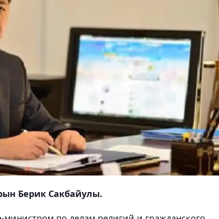
рын Берик Сакбайулы.
-министром по делам религий и гражданского