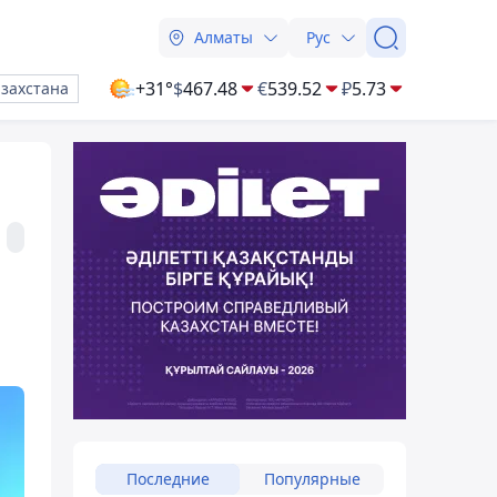
Алматы
Рус
+31°
$
467.48
€
539.52
₽
5.73
азахстана
Последние
Популярные