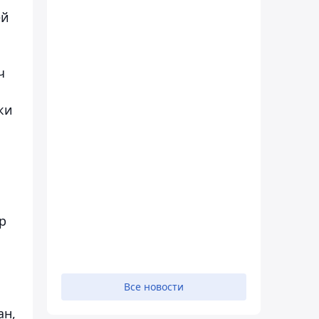
ей
ч
ки
р
Все новости
ан,