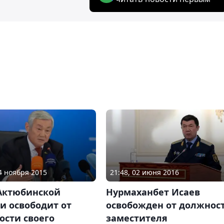
24 ноября 2015
21:48, 02 июня 2016
Актюбинской
Нурмаханбет Исаев
и освободит от
освобожден от должнос
ости своего
заместителя