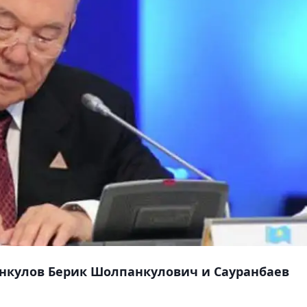
нкулов Берик Шолпанкулович и Сауранбаев