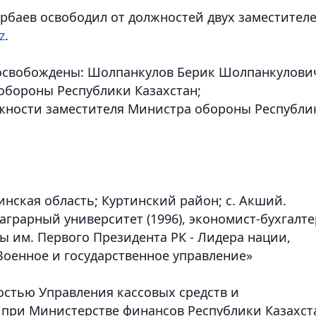
арбаев освободил от должностей двух заместител
z
.
 освобождены: Шолпанкулов Берик Шолпанкулови
обороны Республики Казахстан;
лжности заместителя Министра обороны Республи
инская область; Куртинский район; с. Акший.
грарный университет (1996), экономист-бухгалте
 им. Первого Президента РК - Лидера нации,
«Военное и государственное управление»
остью Управления кассовых средств и
а при Министерстве финансов Республики Казахст