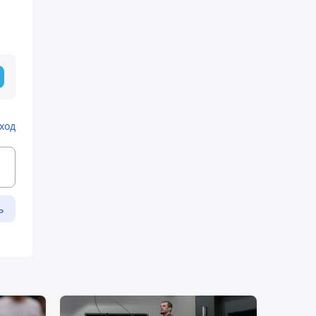
ход
ь