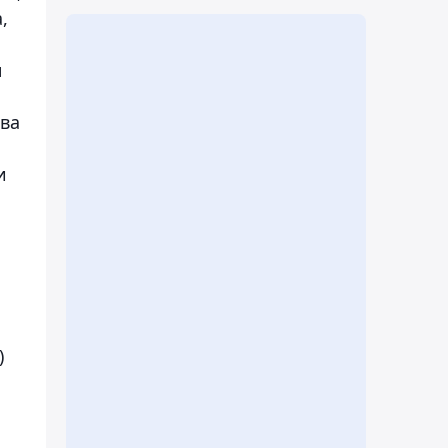
,
н
тва
и
)