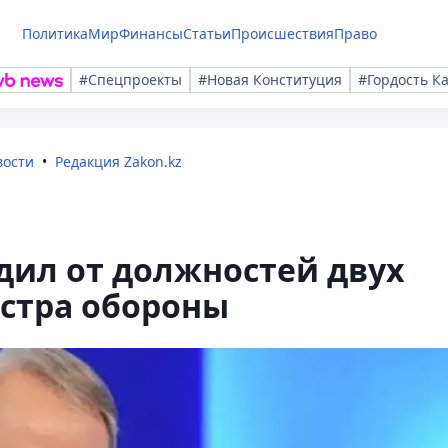
Политика
Мир
Финансы
Статьи
Происшествия
Право
#Спецпроекты
#Новая Конституция
#Гордость К
вости
Редакция Zakon.kz
дил от должностей двух
стра обороны