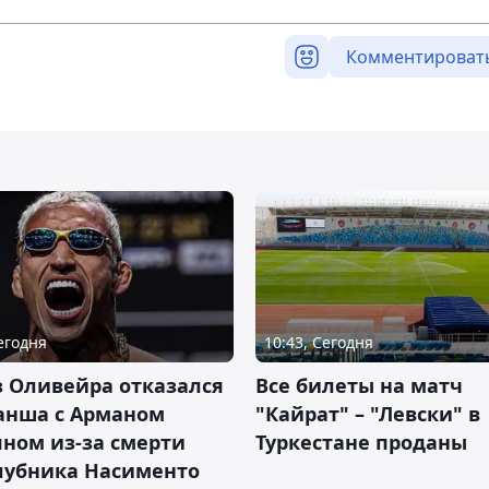
Комментироват
Сегодня
10:43, Сегодня
 Оливейра отказался
Все билеты на матч
анша с Арманом
"Кайрат" – "Левски" в
ном из-за смерти
Туркестане проданы
лубника Насименто