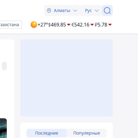
Алматы
Рус
+27°
$
469.85
€
542.16
₽
5.78
азахстана
Последние
Популярные