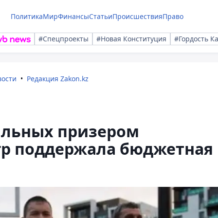
Политика
Мир
Финансы
Статьи
Происшествия
Право
#Спецпроекты
#Новая Конституция
#Гордость К
вости
Редакция Zakon.kz
альных призером
р поддержала бюджетная