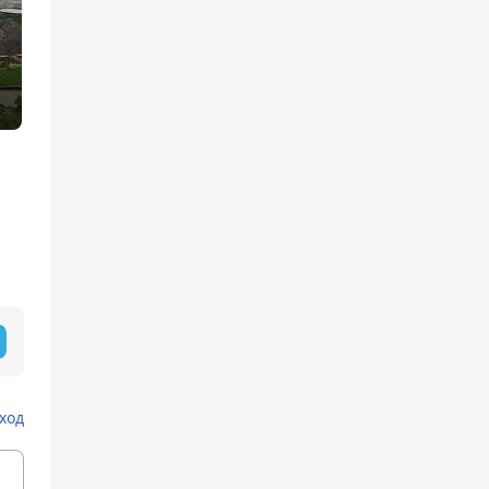
й
ход