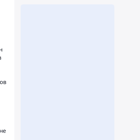
н
в
ков
не