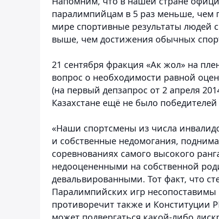
Напомним, что в нашей стране офиц
паралимпийцам в 5 раз меньше, чем п
мире спортивные результаты людей 
выше, чем достижения обычных спор
21 сентября фракция «Ак жол» на пл
вопрос о необходимости равной оцен
(на первый депзапрос от 2 апреля 201
Казахстане ещё не было победителей
«Наши спортсмены из числа инвалидо
и собственные недомогания, поднима
соревнованиях самого высокого ранга
недооцененными на собственной роди
девальвированными. Тот факт, что с
Паралимпийских игр несопоставимы 
противоречит также и Конституции РК
может подвергаться какой-либо диск