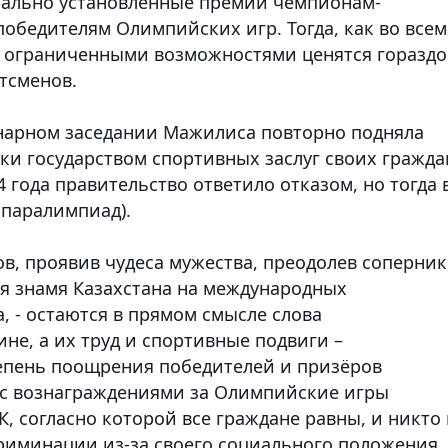
иально установленные премии чемпионам-
обедителям Олимпийских игр. Тогда, как во всем
с ограниченными возможностями ценятся гораздо
тсменов.
енарном заседании Мажилиса повторно подняла
ки государством спортивных заслуг своих гражда
4 года правительство ответило отказом, но тогда 
 паралимпиад).
в, проявив чудеса мужества, преодолев соперни
я знамя Казахстана на международных
, - остаются в прямом смысле слова
не, а их труд и спортивные подвиги –
тепень поощрения победителей и призёров
с вознаграждениями за Олимпийские игры
, согласно которой все граждане равны, и никто 
риминации из-за своего социального положения