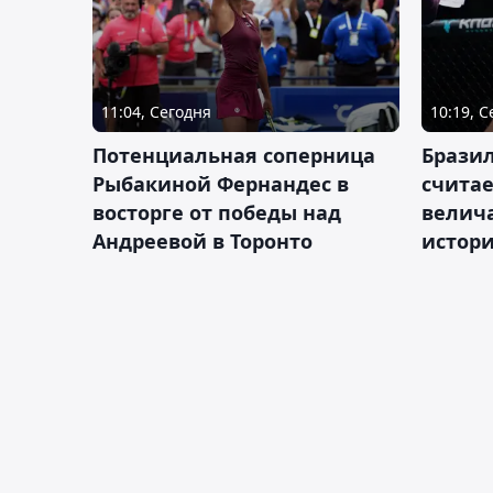
11:04, Сегодня
10:19, 
Потенциальная соперница
Бразил
Рыбакиной Фернандес в
счита
восторге от победы над
велич
Андреевой в Торонто
истор