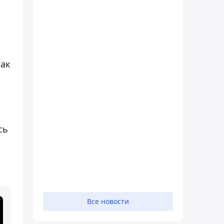
так
сь
Все новости