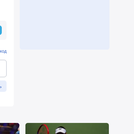
ход
ь