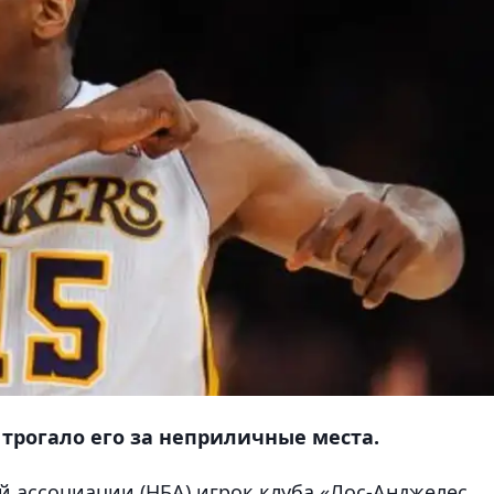
 трогало его за неприличные места.
 ассоциации (НБА) и
грок клуба
«Лос-Анджелес