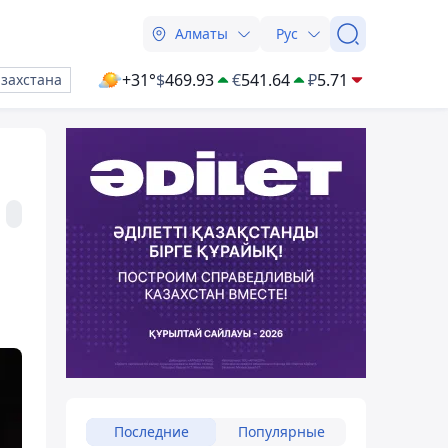
Алматы
Рус
+31°
$
469.93
€
541.64
₽
5.71
азахстана
Последние
Популярные