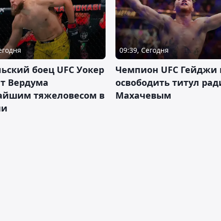
Сегодня
09:39, Сегодня
ьский боец UFC Уокер
Чемпион UFC Гейджи
ет Вердума
освободить титул ради
айшим тяжеловесом в
Махачевым
ии