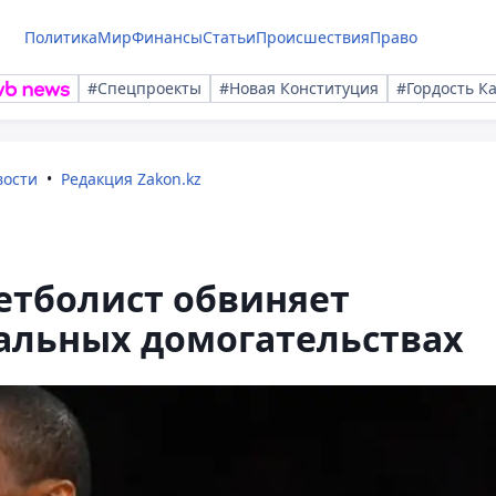
Политика
Мир
Финансы
Статьи
Происшествия
Право
#Спецпроекты
#Новая Конституция
#Гордость К
вости
Редакция Zakon.kz
етболист обвиняет
уальных домогательствах