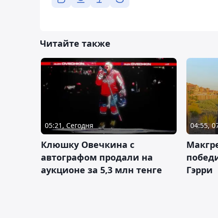
Читайте также
05:21, Сегодня
04:55, 0
Клюшку Овечкина с
Макгре
автографом продали на
победи
аукционе за 5,3 млн тенге
Гэрри