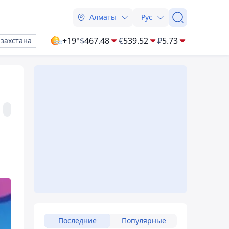
Алматы
Рус
+19°
$
467.48
€
539.52
₽
5.73
азахстана
Последние
Популярные