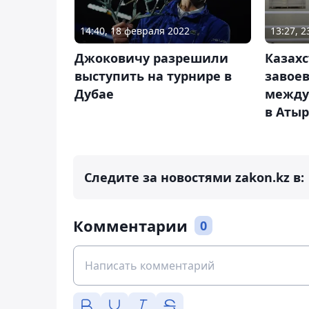
14:40, 18 февраля 2022
13:27, 
Джоковичу разрешили
Казах
выступить на турнире в
завоев
Дубае
между
в Атыр
Следите за новостями zakon.kz в:
Комментарии
0