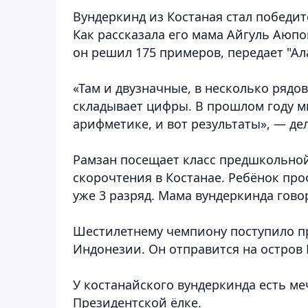
Вундеркинд из Костаная стал победи
Как рассказала его мама Айгуль Аюпов
он решил 175 примеров
, передает "Ал
«Там и двузначные, в несколько ряд
складывает цифры. В прошлом году м
арифметике, и вот результаты», — де
Рамзан посещает класс предшкольной
скорочтения в Костанае. Ребёнок пр
уже 3 разряд. Мама вундеркинда гово
Шестилетнему чемпиону поступило пр
Индонезии. Он отправится на остров Б
У костанайского вундеркинда есть ме
Президентской ёлке.