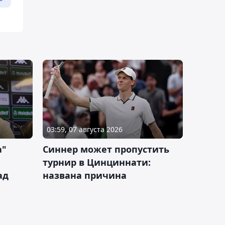
03:59, 07 августа 2026
а"
Синнер может пропустить
турнир в Цинциннати:
ад
названа причина