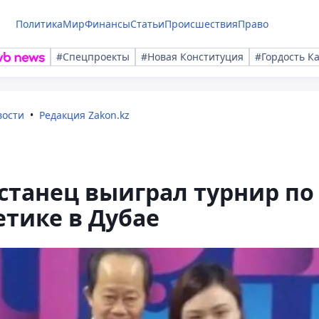
Политика
Мир
Финансы
Статьи
Происшествия
Право
#Спецпроекты
#Новая Конституция
#Гордость К
вости
Редакция Zakon.kz
станец выиграл турнир по
тике в Дубае