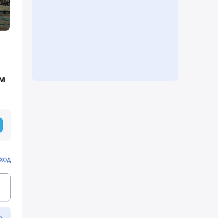
м
ход
ь