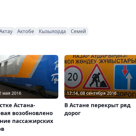
Актау
Актобе
Кызылорда
Семей
2 мая 2016
17:14, 08 сентября 2016
стке Астана-
В Астане перекрыт ряд
овая возобновлено
дорог
ние пассажирских
ов