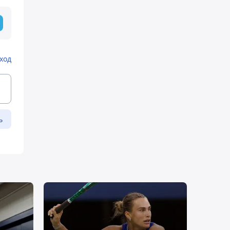
ход
ь