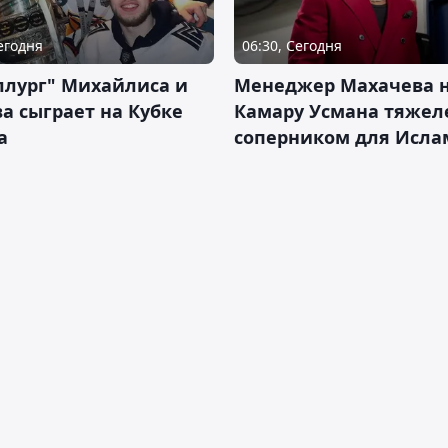
Сегодня
06:30, Сегодня
ллург" Михайлиса и
Менеджер Махачева 
а сыграет на Кубке
Камару Усмана тяже
а
соперником для Исла