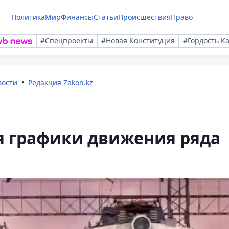
Политика
Мир
Финансы
Статьи
Происшествия
Право
#Спецпроекты
#Новая Конституция
#Гордость К
вости
Редакция Zakon.kz
я графики движения ряда