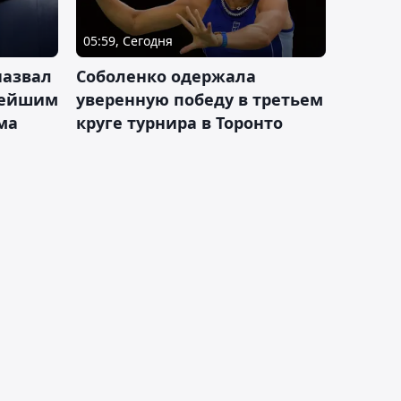
05:59, Сегодня
назвал
Соболенко одержала
лейшим
уверенную победу в третьем
ма
круге турнира в Торонто