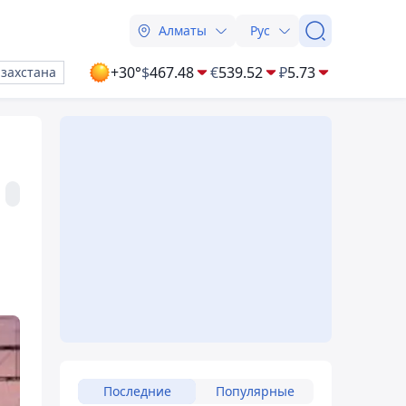
Алматы
Рус
+30°
$
467.48
€
539.52
₽
5.73
азахстана
Последние
Популярные