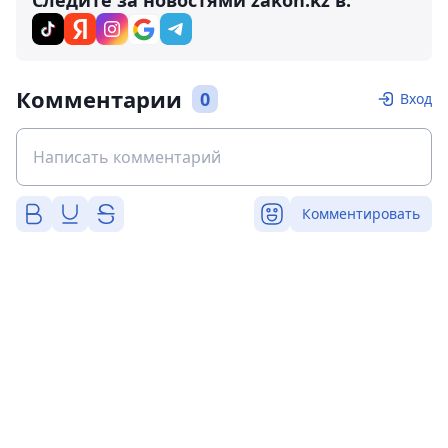
Следите за новостями zakon.kz в:
Комментарии
0
Вход
Комментировать