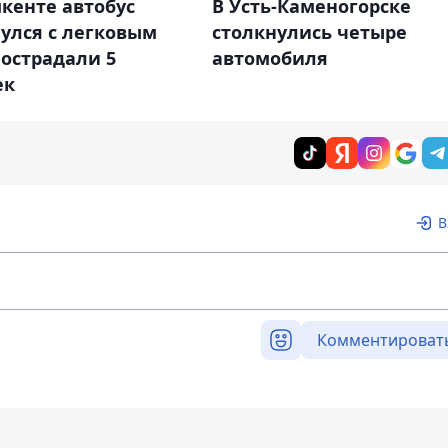
кенте автобус
В Усть-Каменогорске
улся с легковым
столкнулись четыре
пострадали 5
автомобиля
ек
В
Комментироват