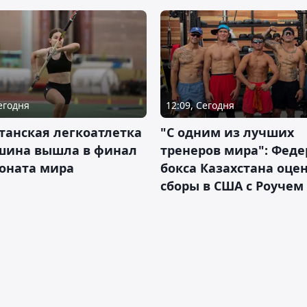
Сегодня
12:09, Сегодня
танская легкоатлетка
"С одним из лучших
шина вышла в финал
тренеров мира": Фед
оната мира
бокса Казахстана оце
сборы в США с Роучем