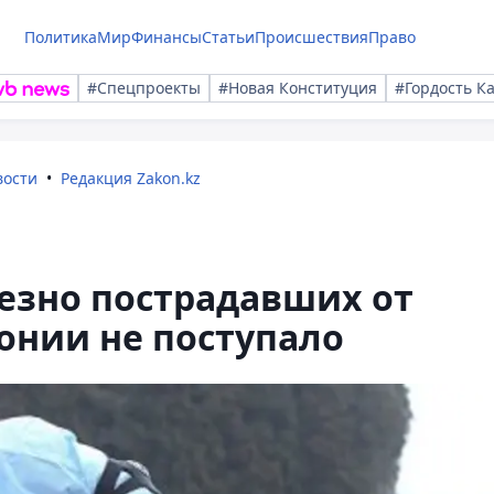
Политика
Мир
Финансы
Статьи
Происшествия
Право
#Спецпроекты
#Новая Конституция
#Гордость К
вости
Редакция Zakon.kz
езно пострадавших от
онии не поступало