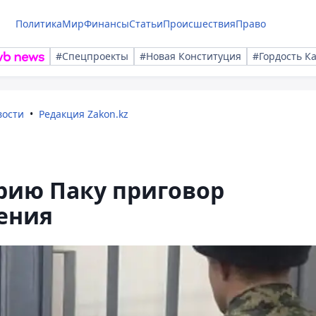
Политика
Мир
Финансы
Статьи
Происшествия
Право
#Спецпроекты
#Новая Конституция
#Гордость К
вости
Редакция Zakon.kz
ию Паку приговор
ения