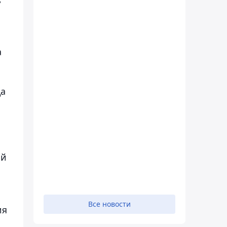
а
да
ой
Все новости
ия