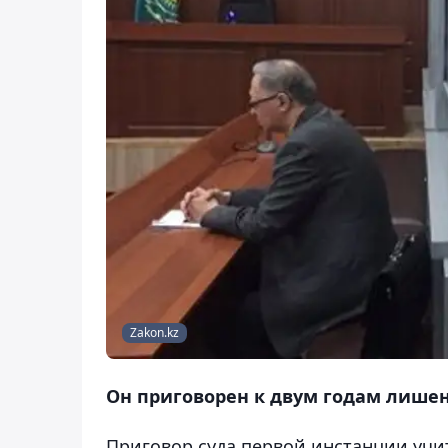
Zakon.kz
Он приговорен к двум годам лишен
Приговор суда первой инстанции учи