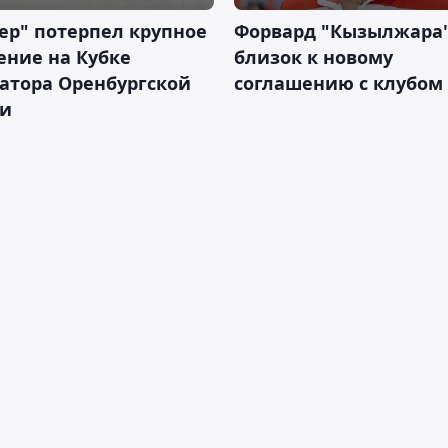
ер" потерпел крупное
Форвард "Кызылжара"
ение на Кубке
близок к новому
атора Оренбургской
соглашению с клубом
ти