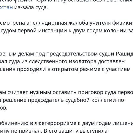
хстан
из-зала суда.
ссмотрена апелляционная жалоба учителя физики
судом первой инстанции к двум годам колонии з
ловным делам под председательством судьи Раши
зал суда из следственного изолятора доставлен
шания проходили в открытом режиме с участием
лам считает нужным оставить приговор суда перв
 решение председатель судебной коллегии по
ов.
обвинению в лжетерроризме к двум годам лишен
ину не признал. В его защиту выступила