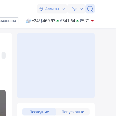
Алматы
Рус
+24°
$
469.93
€
541.64
₽
5.71
азахстана
Последние
Популярные