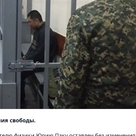
ия свободы.
телю физики Юрию Паку оставлен без изменения