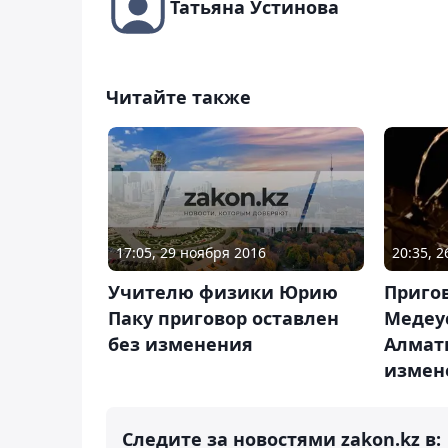
Татьяна Устинова
Читайте также
17:05, 29 ноября 2016
20:35, 2
Учителю физики Юрию
Приго
Паку приговор оставлен
Медеу
без изменения
Алмат
измен
Следите за новостями zakon.kz в: