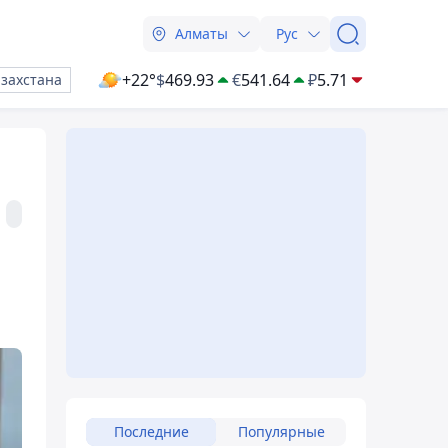
Алматы
Рус
+22°
$
469.93
€
541.64
₽
5.71
азахстана
Последние
Популярные