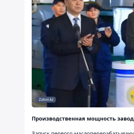
Zakon.kz
Производственная мощность завода 
Запуск первого маслоперерабатывающ