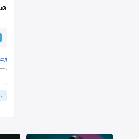
ый
ход
ь