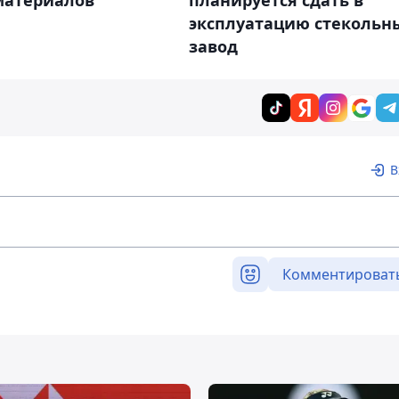
материалов
планируется сдать в
эксплуатацию стекольн
завод
В
Комментироват