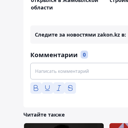
открылся в Жамбылской
строй
области
Следите за новостями zakon.kz в:
Комментарии
0
Читайте также