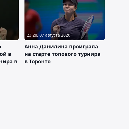
23:28, 07 августа 2026
о
Анна Данилина проиграла
ой в
на старте топового турнира
нира в
в Торонто