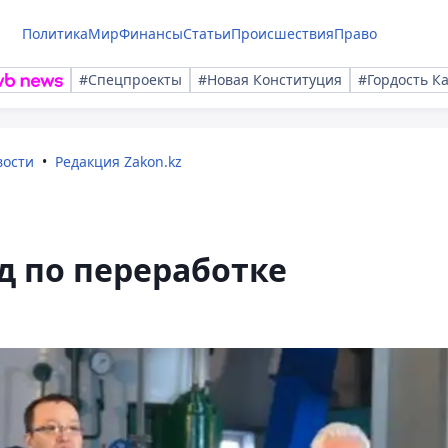
Политика
Мир
Финансы
Статьи
Происшествия
Право
#Спецпроекты
#Новая Конституция
#Гордость К
вости
Редакция Zakon.kz
д по переработке