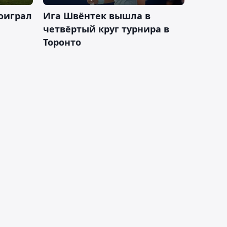
оиграл
Ига Швёнтек вышла в
четвёртый круг турнира в
Торонто