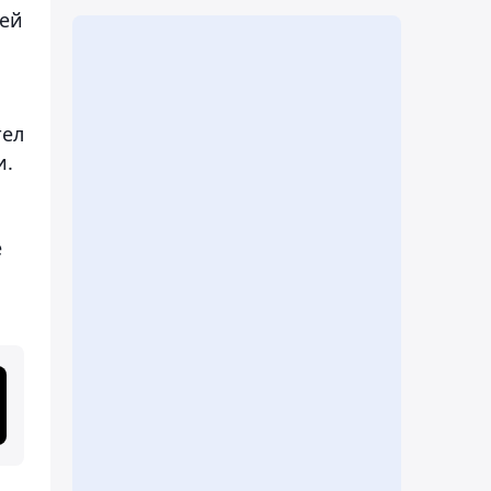
оей
тел
и.
е