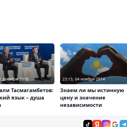
02 декабря 2016
23:13, 04 ноября 2014
али Тасмагамбетов:
Знаем ли мы истинную
кий язык – душа
цену и значение
а
независимости