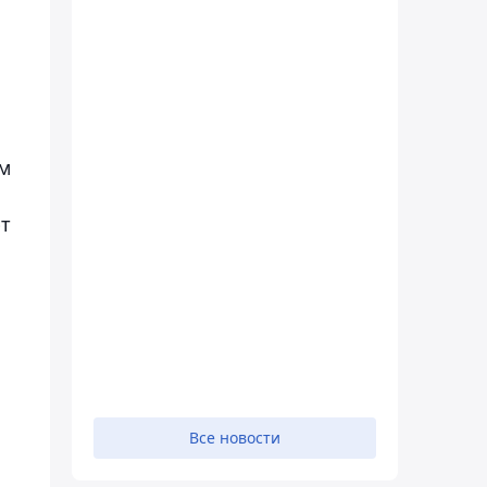
ым
ют
ы
Все новости