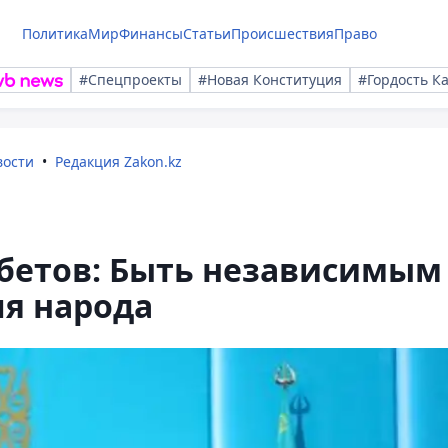
Политика
Мир
Финансы
Статьи
Происшествия
Право
#Спецпроекты
#Новая Конституция
#Гордость К
вости
Редакция Zakon.kz
бетов: Быть независимым 
ля народа