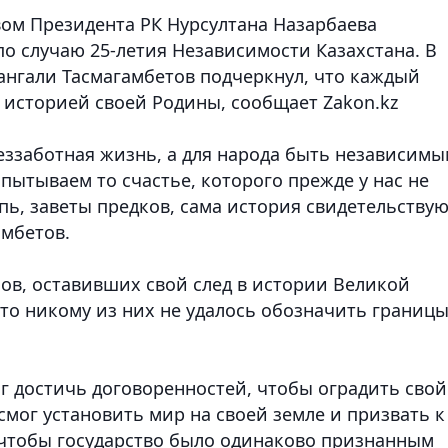
вом Президента РК Нурсултана Назарбаева
о случаю 25-летия Независимости Казахстана. В
нгали Тасмагамбетов подчеркнул, что каждый
 историей своей Родины
, сообщает Zakon.kz
беззаботная жизнь, а для народа быть независим
спытываем то счастье, которого прежде у нас не
пь, заветы предков, сама история свидетельству
амбетов.
анов, оставивших свой след в истории Великой
что никому из них не удалось обозначить границ
г достичь договоренностей, чтобы оградить свой
смог установить мир на своей земле и призвать к
, чтобы государство было одинаково признанным