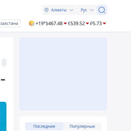
Алматы
Рус
+19°
$
467.48
€
539.52
₽
5.73
азахстана
–
Последние
Популярные