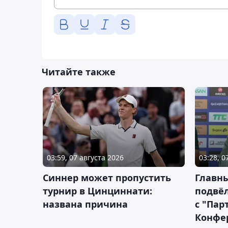
Читайте также
03:59, 07 августа 2026
03:28, 0
Синнер может пропустить
Главны
турнир в Цинциннати:
подвёл
названа причина
с "Пар
Конфе