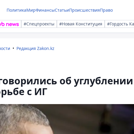
Политика
Мир
Финансы
Статьи
Происшествия
Право
#Спецпроекты
#Новая Конституция
#Гордость К
вости
Редакция Zakon.kz
говорились об углублении
рьбе с ИГ