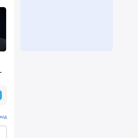
Г
ход