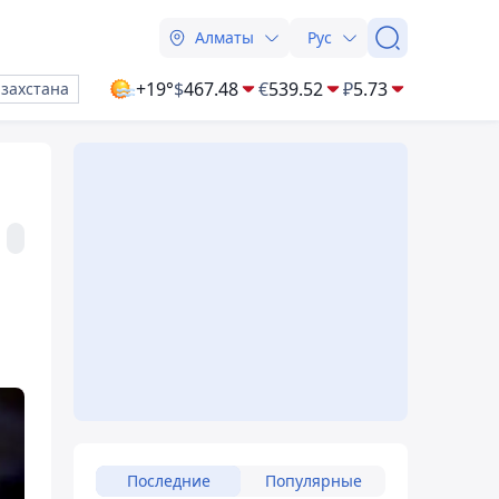
Алматы
Рус
+19°
$
467.48
€
539.52
₽
5.73
азахстана
Последние
Популярные