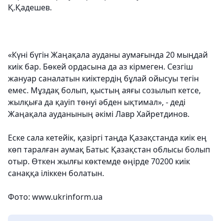
Қ.Қадешев.
«Күні бүгін Жаңақала ауданы аумағында 20 мыңдай
киік бар. Бөкей ордасына да аз кірмеген. Сезгіш
жануар саналатын киіктердің бұлай ойысуы тегін
емес. Мұздақ болып, қыстың аяғы созылып кетсе,
жылқыға да қауіп төнуі әбден ықтимал», - деді
Жаңақала ауданының әкімі Лавр Хайретдинов.
Еске сала кетейік, қазіргі таңда Қазақстанда киік ең
көп таралған аумақ Батыс Қазақстан облысы болып
отыр. Өткен жылғы көктемде өңірде 70200 киік
санаққа іліккен болатын.
Фото: www.ukrinform.ua