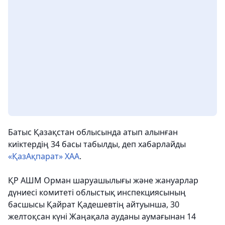
Батыс Қазақстан облысында атып алынған
киіктердің 34 басы табылды
, деп хабарлайды
«ҚазАқпарат» ХАА
.
ҚР АШМ Орман шаруашылығы және жануарлар
дүниесі комитеті облыстық инспекциясының
басшысы Қайрат Қадешевтің айтуынша, 30
желтоқсан күні Жаңақала ауданы аумағынан 14