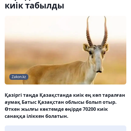
киік табылды
Zakon.kz
Қазіргі таңда Қазақстанда киік ең көп таралған
аумақ Батыс Қазақстан облысы болып отыр.
Өткен жылғы көктемде өңірде 70200 киік
санаққа іліккен болатын.