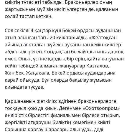
киіктің тұтас еті табылды. Браконьерлер оның
жартысының мүйізін кесіп үлгерген де, қалғанын
солай тастап кеткен.
Сол секілді 4 қаңтар күні Бөкей ордасы ауданынан
атып алынған тағы 20 киік табылды. «Желтоқсан
айында аяқталған күйек науқанынан кейін киіктер
әбден әлсіреген. Сондықтан былай шығыны да жоқ
емес. Оның үстіне қардың бір еріп, қайта қатуынан
кейін тебіндей алмаған жануарлар Қазталов,
Жәнібек, Жаңақала, Бөкей ордасы аудандарына
қарай ойысуда. Бұл оларды бақылау жұмысын
қиындата түсуде.
Қаршананың жеткіліксіздігінен браконьерлерге
тосқауыл қою да қиын. Дегенмен «Охотзоопром»
өндірістік бірлестігі филиалымен бірлесе отырып,
жергілікті атқарушы биліктің көмегімен киікті
барынша қорғау шаралары алынуда», деді