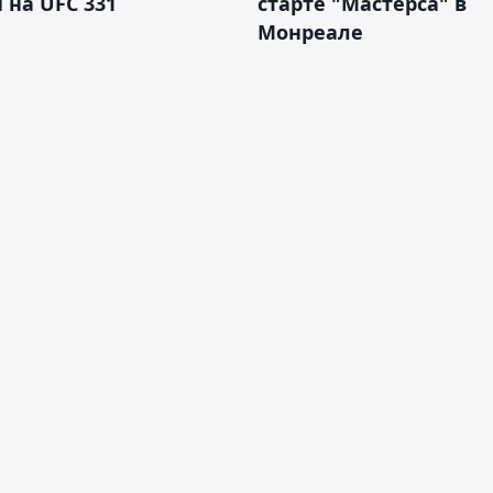
 на UFC 331
старте "Мастерса" в
Монреале