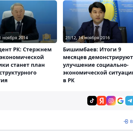
11 ноября 2014
21:12, 14 ноября 2016
дент РК: Стержнем
Бишимбаев: Итоги 9
 экономической
месяцев демонстрируют
ики станет план
улучшение социально-
структурного
экономической ситуаци
тия
в РК
В