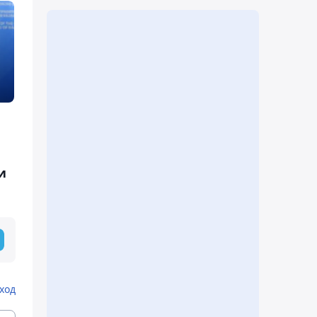
и
ход