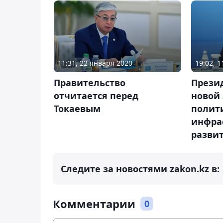
11:31, 22 января 2020
19:02, 
Правительство
Прези
отчитается перед
новой
Токаевым
полит
инфра
разви
Следите за новостями zakon.kz в:
Комментарии
0