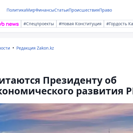
Политика
Мир
Финансы
Статьи
Происшествия
Право
#Спецпроекты
#Новая Конституция
#Гордость К
вости
Редакция Zakon.kz
итаются Президенту об
кономического развития Р