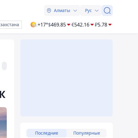
Алматы
Рус
+17°
$
469.85
€
542.16
₽
5.78
азахстана
К
Последние
Популярные