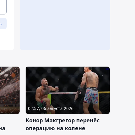
ь
02:57, 06 августа 2026
Конор Макгрегор перенёс
на
операцию на колене