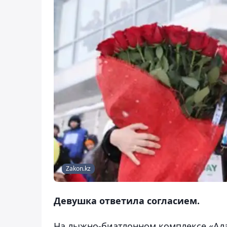
Zakon.kz
Девушка ответила согласием.
На лыжно-биатлонном комплексе «Ала