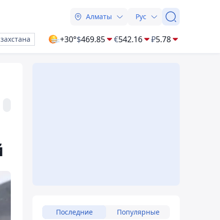
Алматы
Рус
+30°
$
469.85
€
542.16
₽
5.78
азахстана
й
Последние
Популярные