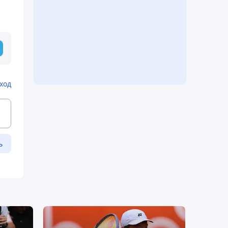
ход
ь