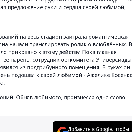
ал предложение руки и сердца своей любимой,
ований на весь стадион заиграла романтическая
она начали транслировать ролик о влюблённых. 
о приковано к этому действу. Пока главная
, её парень, сотрудник оргкомитета Универсиады
вился из подтрибунного помещения. В руках он
рень подошёл к своей любимой - Ажелике Косенко
а.
моций. Обняв любимого, произнесла одно слово:
Добавить в Google, чтобы