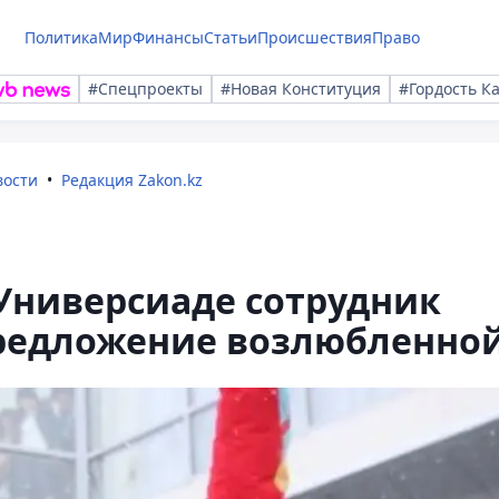
Политика
Мир
Финансы
Статьи
Происшествия
Право
#Спецпроекты
#Новая Конституция
#Гордость К
вости
Редакция Zakon.kz
Универсиаде сотрудник
редложение возлюбленно