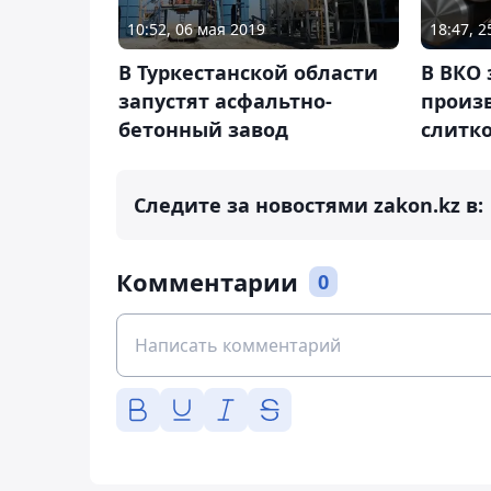
10:52, 06 мая 2019
18:47, 
В Туркестанской области
В ВКО 
запустят асфальтно-
произ
бетонный завод
слитко
Следите за новостями zakon.kz в:
Комментарии
0