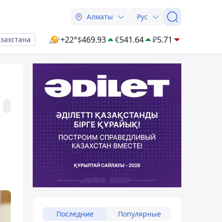
Алматы
Рус
+22°
$
469.93
€
541.64
₽
5.71
азахстана
Последние
Популярные