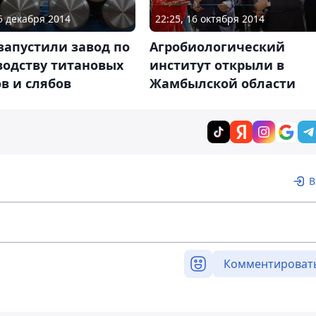
25 декабря 2014
22:25, 16 октября 2014
запустили завод по
Агробиологический
водству титановых
институт открыли в
в и слябов
Жамбылской области
В
Комментироват