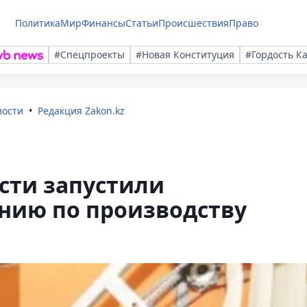
Политика
Мир
Финансы
Статьи
Происшествия
Право
#Спецпроекты
#Новая Конституция
#Гордость К
вости
Редакция Zakon.kz
сти запустили
нию по производству