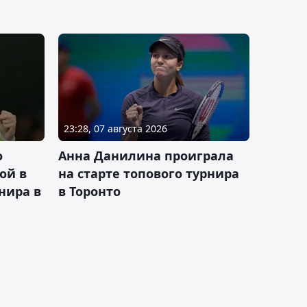
23:28, 07 августа 2026
о
Анна Данилина проиграла
ой в
на старте топового турнира
нира в
в Торонто