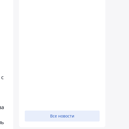
 с
ы
ва
Все новости
ль