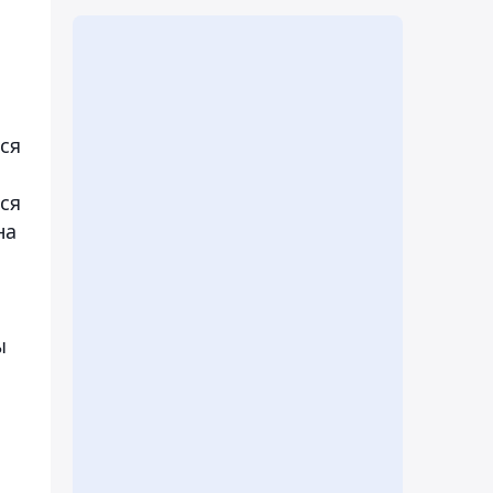
ся
ся
на
ы