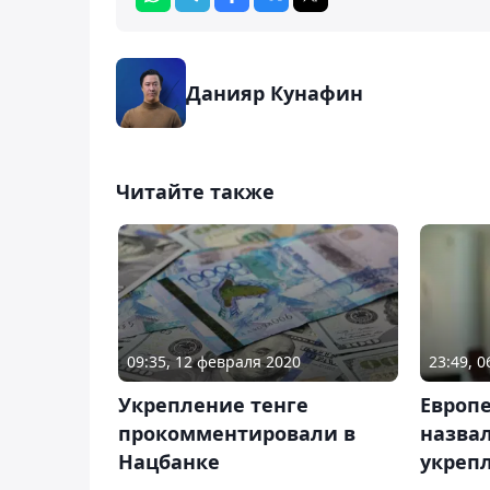
Данияр Кунафин
Читайте также
09:35, 12 февраля 2020
23:49, 
Укрепление тенге
Европ
прокомментировали в
назва
Нацбанке
укреп