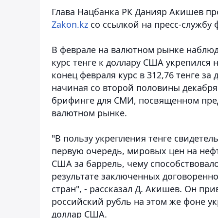
Глава Нацбанка РК Данияр Акишев
пр
Zakon.kz
со ссылкой на пресс-службу 
В феврале на валютном рынке наблюд
курс тенге к доллару США укрепился н
конец февраля курс в 312,76 тенге з
начиная со второй половины декабря 
брифинге для СМИ, посвященном пре
валютном рынке.
"В пользу укрепления тенге свидетел
первую очередь, мировых цен на неф
США за баррель, чему способствовало
результате заключенных договоренн
стран", - рассказал Д. Акишев. Он пр
российский рубль на этом же фоне укр
доллар США.