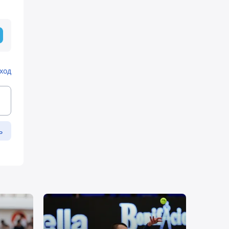
ход
ь