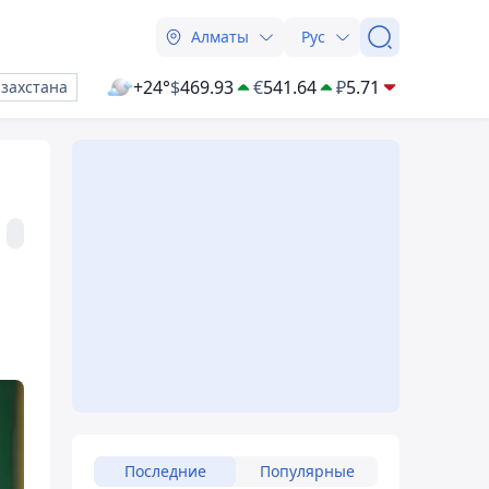
Алматы
Рус
+24°
$
469.93
€
541.64
₽
5.71
азахстана
Последние
Популярные