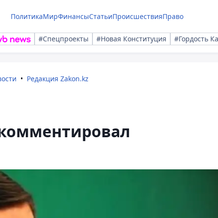
Политика
Мир
Финансы
Статьи
Происшествия
Право
#Спецпроекты
#Новая Конституция
#Гордость К
вости
Редакция Zakon.kz
окомментировал