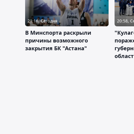
21:16, Сегодня
20:58, 
В Минспорта раскрыли
"Кулаг
причины возможного
пораж
закрытия БК "Астана"
губерн
облас