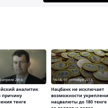
06 апреля 2016
16:18, 03 сентября 2014
ейский аналитик
Нацбанк не исключает
л причину
возможности укреплен
ления тенге
нацвалюты до 180 тенге