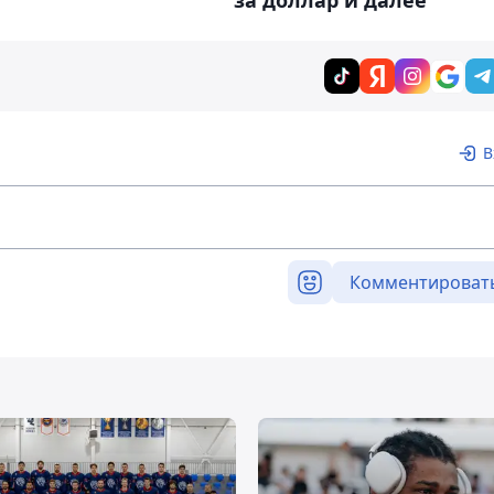
за доллар и далее
В
Комментироват