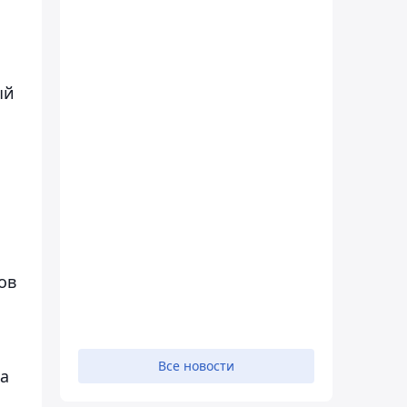
ый
а
ов
Все новости
за